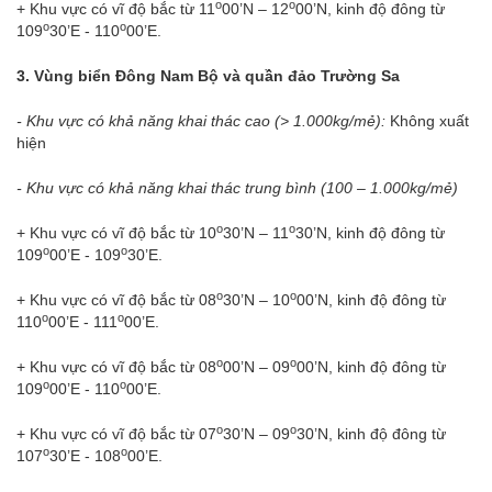
o
o
+ Khu vực có vĩ độ bắc từ 11
00’N – 12
00’N, kinh độ đông từ
o
o
109
30’E - 110
00’E.
3. Vùng biển Đông Nam Bộ và quần đảo Trường Sa
- Khu vực có khả năng khai thác cao (> 1.000kg/mẻ):
Không xuất
hiện
- Khu vực có khả năng khai thác trung bình (100 – 1.000kg/mẻ)
o
o
+ Khu vực có vĩ độ bắc từ 10
30’N – 11
30’N, kinh độ đông từ
o
o
109
00’E - 109
30’E.
o
o
+ Khu vực có vĩ độ bắc từ 08
30’N – 10
00’N, kinh độ đông từ
o
o
110
00’E - 111
00’E.
o
o
+ Khu vực có vĩ độ bắc từ 08
00’N – 09
00’N, kinh độ đông từ
o
o
109
00’E - 110
00’E.
o
o
+ Khu vực có vĩ độ bắc từ 07
30’N – 09
30’N, kinh độ đông từ
o
o
107
30’E - 108
00’E.