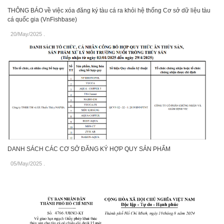
THÔNG BÁO về việc xóa đăng ký tàu cá ra khỏi hệ thống Cơ sở dữ liệu tàu
cá quốc gia (VnFishbase)
20/May/2025
.
DANH SÁCH CÁC CƠ SỞ ĐĂNG KÝ HỢP QUY SẢN PHẨM
05/May/2025
.