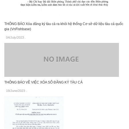
THÔNG BÁO Xóa đăng ký tàu cá ra khỏi hệ thống Cơ sở dữ liệu tàu cá quốc
gia (VnFishbase)
04/July/2023
.
THÔNG BÁO VỀ VIỆC XÓA SỐ ĐĂNG KÝ TÀU CÁ
19/June/2023
.