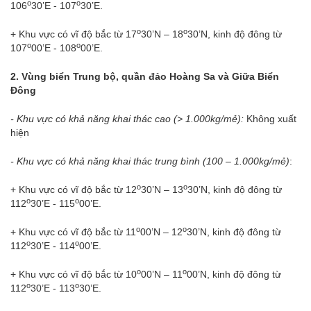
o
o
106
30’E - 107
30’E.
o
o
+ Khu vực có vĩ độ bắc từ 17
30’N – 18
30’N, kinh độ đông từ
o
o
107
00’E - 108
00’E.
2. Vùng biển Trung bộ, quần đảo Hoàng Sa và Giữa Biển
Đông
- Khu vực có khả năng khai thác cao (> 1.000kg/mẻ):
Không xuất
hiện
- Khu vực có khả năng khai thác trung bình (100 – 1.000kg/mẻ)
:
o
o
+ Khu vực có vĩ độ bắc từ 12
30’N – 13
30’N, kinh độ đông từ
o
o
112
30’E - 115
00’E.
o
o
+ Khu vực có vĩ độ bắc từ 11
00’N – 12
30’N, kinh độ đông từ
o
o
112
30’E - 114
00’E.
o
o
+ Khu vực có vĩ độ bắc từ 10
00’N – 11
00’N, kinh độ đông từ
o
o
112
30’E - 113
30’E.