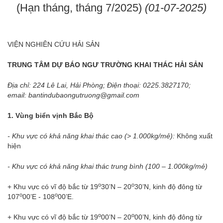
(Hạn tháng, tháng 7/2025)
(01-07-2025)
VIỆN NGHIÊN CỨU HẢI SẢN
TRUNG TÂM DỰ BÁO NGƯ TRƯỜNG KHAI THÁC HẢI SẢN
Địa chỉ: 224 Lê Lai, Hải Phòng; Điện thoại: 0225.3827170;
email:
bantindubaongutruong@gmail.com
1. Vùng biển vịnh Bắc Bộ
- Khu vực có khả năng khai thác cao (> 1.000kg/mẻ):
Không xuất
hiện
- Khu vực có khả năng khai thác trung bình (100 – 1.000kg/mẻ)
o
o
+ Khu vực có vĩ độ bắc từ 19
30’N – 20
30’N, kinh độ đông từ
o
o
107
00’E - 108
00’E.
o
o
+ Khu vực có vĩ độ bắc từ 19
00’N – 20
00’N, kinh độ đông từ