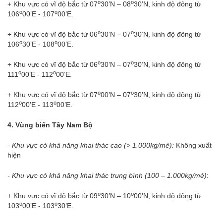
o
o
+ Khu vực có vĩ độ bắc từ 07
30’N – 08
30’N, kinh độ đông từ
o
o
106
00’E - 107
00’E.
o
o
+ Khu vực có vĩ độ bắc từ 06
30’N – 07
30’N, kinh độ đông từ
o
o
106
30’E - 108
00’E.
o
o
+ Khu vực có vĩ độ bắc từ 06
30’N – 07
30’N, kinh độ đông từ
o
o
111
00’E - 112
00’E.
o
o
+ Khu vực có vĩ độ bắc từ 07
00’N – 07
30’N, kinh độ đông từ
o
o
112
00’E - 113
00’E.
4. Vùng biển Tây Nam Bộ
- Khu vực có khả năng khai thác cao (> 1.000kg/mẻ):
Không xuất
hiện
- Khu vực có khả năng khai thác trung bình (100 – 1.000kg/mẻ)
:
o
o
+ Khu vực có vĩ độ bắc từ 09
30’N – 10
00’N, kinh độ đông từ
o
o
103
00’E - 103
30’E.