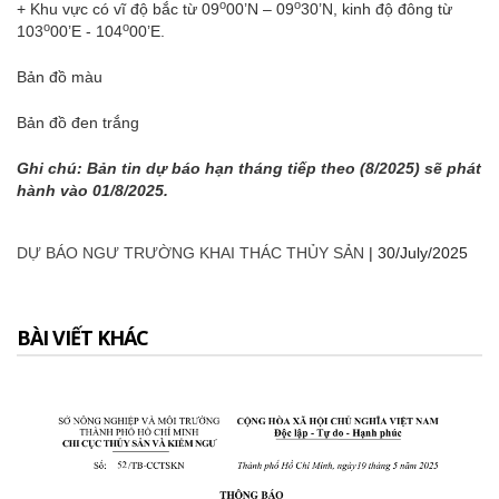
o
o
+ Khu vực có vĩ độ bắc từ 09
00’N – 09
30’N, kinh độ đông từ
o
o
103
00’E - 104
00’E.
Bản đồ màu
Bản đồ đen trắng
Ghi chú: Bản tin dự báo hạn tháng tiếp theo (8/2025) sẽ phát
hành vào 01/8/2025.
DỰ BÁO NGƯ TRƯỜNG KHAI THÁC THỦY SẢN
|
30/July/2025
BÀI VIẾT KHÁC