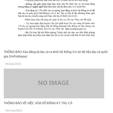
THÔNG BÁO Xóa đăng ký tàu cá ra khỏi hệ thống Cơ sở dữ liệu tàu cá quốc
gia (VnFishbase)
04/July/2023
.
THÔNG BÁO VỀ VIỆC XÓA SỐ ĐĂNG KÝ TÀU CÁ
19/June/2023
.