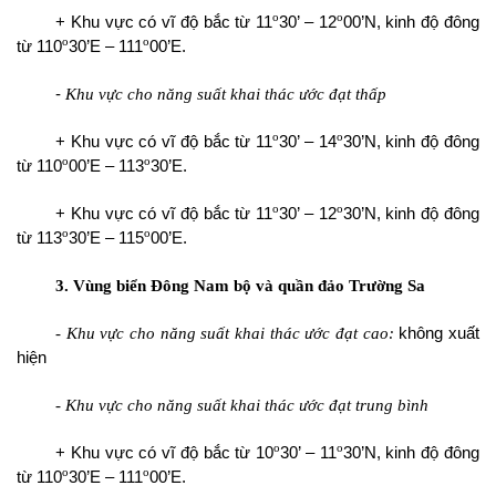
o
o
+ Khu vực có vĩ độ bắc từ 11
30’ – 12
00’N, kinh độ đông
o
o
từ 110
30’E – 111
00’E.
-
Khu vực cho năng suất khai thác ước đạt thấp
o
o
+ Khu vực có vĩ độ bắc từ 11
30’ – 14
30’N, kinh độ đông
o
o
từ 110
00’E – 113
30’E.
o
o
+ Khu vực có vĩ độ bắc từ 11
30’ – 12
30’N, kinh độ đông
o
o
từ 113
30’E – 115
00’E.
3. Vùng biển Đông Nam bộ và quần đảo Trường Sa
- Khu vực cho năng suất khai thác ước đạt cao:
không xuất
hiện
- Khu vực cho năng suất khai thác ước đạt trung bình
o
o
+ Khu vực có vĩ độ bắc từ 10
30’ – 11
30’N, kinh độ đông
o
o
từ 110
30’E – 111
00’E.