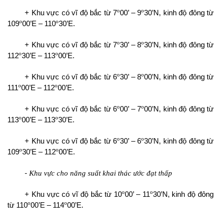
o
o
+ Khu vực có vĩ độ bắc từ 7
00’ – 9
30’N, kinh độ đông từ
o
o
109
00’E – 110
30’E.
o
o
+ Khu vực có vĩ độ bắc từ 7
30’ – 8
30’N, kinh độ đông từ
o
o
112
30’E – 113
00’E.
o
o
+ Khu vực có vĩ độ bắc từ 6
30’ – 8
00’N, kinh độ đông từ
o
o
111
00’E – 112
00’E.
o
o
+ Khu vực có vĩ độ bắc từ 6
00’ – 7
00’N, kinh độ đông từ
o
o
113
00’E – 113
30’E.
o
o
+ Khu vực có vĩ độ bắc từ 6
30’ – 6
30’N, kinh độ đông từ
o
o
109
30’E – 112
00’E.
-
Khu vực cho năng suất khai thác ước đạt thấp
o
o
+ Khu vực có vĩ độ bắc từ 10
00’ – 11
30’N, kinh độ đông
o
o
từ 110
00’E – 114
00’E.