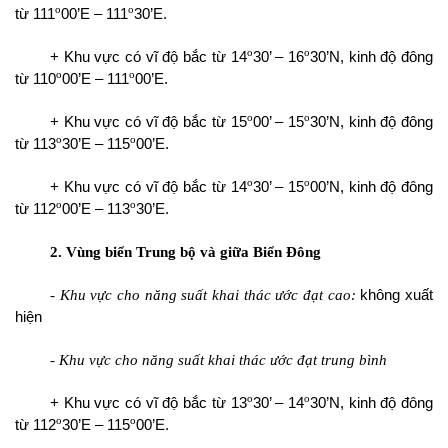
o
o
từ 111
00’E – 111
30’E.
o
o
+ Khu vực có vĩ độ bắc từ 14
30’ – 16
30’N, kinh độ đông
o
o
từ 110
00’E – 111
00’E.
o
o
+ Khu vực có vĩ độ bắc từ 15
00’ – 15
30’N, kinh độ đông
o
o
từ 113
30’E – 115
00’E.
o
o
+ Khu vực có vĩ độ bắc từ 14
30’ – 15
00’N, kinh độ đông
o
o
từ 112
00’E – 113
30’E.
2. Vùng biển Trung bộ và giữa Biển Đông
- Khu vực cho năng suất khai thác ước đạt cao:
không xuất
hiện
- Khu vực cho năng suất khai thác ước đạt trung bình
o
o
+ Khu vực có vĩ độ bắc từ 13
30’ – 14
30’N, kinh độ đông
o
o
từ 112
30’E – 115
00’E.