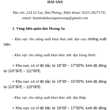
HẢI SẢN
Địa chỉ: 224 Lê Lai, Hải Phòng; Điện thoại: 0225.3827170;
email: bantindubaongutruong@gmail.com
1. Vùng biển quần đảo Hoàng Sa
- Khu vực cho năng suất khai thác ước đạt cao:
không xuất
hiện
- Khu vực cho năng suất khai thác ước đạt trung bình:
o
o
+ Khu vực có vĩ độ bắc từ 16
30’ – 17
00’N, kinh độ đông
o
o
từ 110
30’E – 111
00’E.
o
o
+ Khu vực có vĩ độ bắc từ 14
30’ – 15
00’N, kinh độ đông
o
o
từ 113
30’E – 115
00’E.
-
Khu vực cho năng suất khai thác ước đạt thấp:
o
o
+ Khu vực có vĩ độ bắc từ 16
00’ – 17
00’N, kinh độ đông