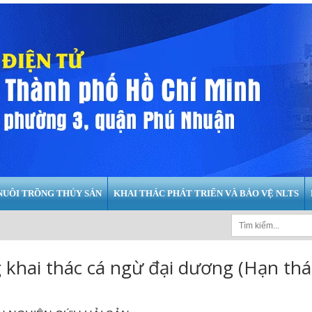
NUÔI TRỒNG THỦY SẢN
KHAI THÁC PHÁT TRIỂN VÀ BẢO VỆ NLTS
khai thác cá ngừ đại dương (Hạn thá