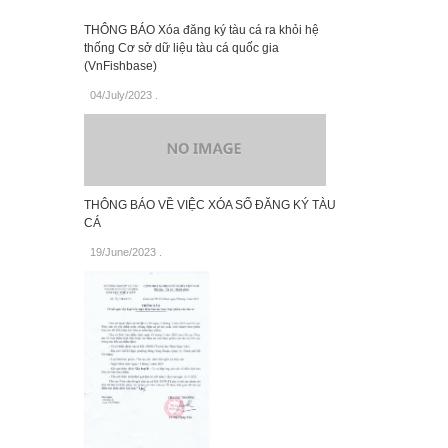
THÔNG BÁO Xóa đăng ký tàu cá ra khỏi hệ
thống Cơ sở dữ liệu tàu cá quốc gia
(VnFishbase)
04/July/2023
.
THÔNG BÁO VỀ VIỆC XÓA SỐ ĐĂNG KÝ TÀU
CÁ
19/June/2023
.