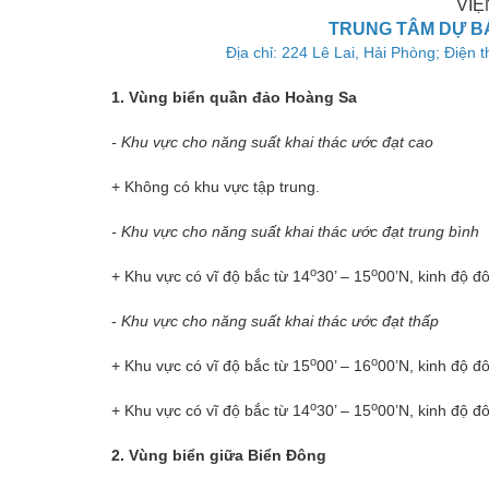
VIỆ
TRUNG TÂM DỰ B
Địa chỉ: 224 Lê Lai, Hải Phòng; Đi
1. Vùng biển quần đảo Hoàng Sa
- Khu vực cho năng suất khai thác ước đạt cao
+ Không có khu vực tập trung.
- Khu vực cho năng suất khai thác ước đạt trung bình
o
o
+ Khu vực có vĩ độ bắc từ 14
30’ – 15
00’N, kinh độ đ
-
Khu vực cho năng suất khai thác ước đạt thấp
o
o
+ Khu vực có vĩ độ bắc từ 15
00’ – 16
00’N, kinh độ đ
o
o
+ Khu vực có vĩ độ bắc từ 14
30’ – 15
00’N, kinh độ đ
2. Vùng biển giữa Biển Đông