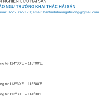
N NGHIÊN CỨU HẢI SẢN
ÁO NGƯ TRƯỜNG KHAI THÁC HẢI SẢN
ện thoại: 0225.3827170; email: bantindubaongutruong@gmail.com
o
o
ông từ 114
30’E – 115
00’E.
o
o
ông từ 113
30’E – 115
00’E.
o
o
ông từ 113
30’E – 114
30’E.