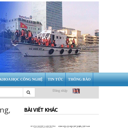
KHOA HỌC CÔNG NGHỆ
TIN TỨC
THÔNG BÁO
Đăng nhập
ng,
BÀI VIẾT KHÁC