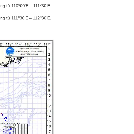
o
o
ông từ 110
00’E – 111
30’E.
o
o
ông từ 111
30’E – 112
30’E.