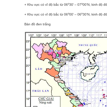
o
o
+ Khu vực có vĩ độ bắc từ 06
30’ – 07
00’N, kinh độ đ
o
o
+ Khu vực có vĩ độ bắc từ 06
00’ – 06
30’N, kinh độ đ
Bản đồ đen trắng