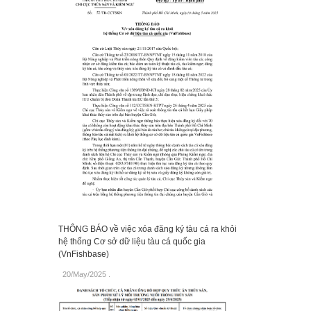
THÔNG BÁO về việc xóa đăng ký tàu cá ra khỏi
hệ thống Cơ sở dữ liệu tàu cá quốc gia
(VnFishbase)
20/May/2025
.