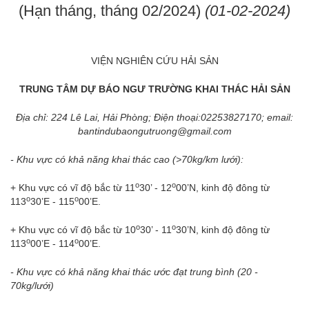
(Hạn tháng, tháng 02/2024)
(01-02-2024)
VIỆN NGHIÊN CỨU HẢI SẢN
TRUNG TÂM DỰ BÁO NGƯ TRƯỜNG KHAI THÁC HẢI SẢN
Địa chỉ: 224 Lê Lai, Hải Phòng; Điện thoại:02253827170; email:
bantindubaongutruong@gmail.com
- Khu vực có khả năng khai thác cao (>70kg/km lưới):
o
o
+ Khu vực có vĩ độ bắc từ 11
30’ - 12
00’N, kinh độ đông từ
o
o
113
30’E - 115
00’E.
o
o
+ Khu vực có vĩ độ bắc từ 10
30’ - 11
30’N, kinh độ đông từ
o
o
113
00’E - 114
00’E.
- Khu vực có khả năng khai thác ước đạt trung bình (20 -
70kg/lưới)