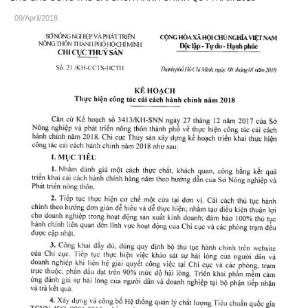
09/April/2018
.