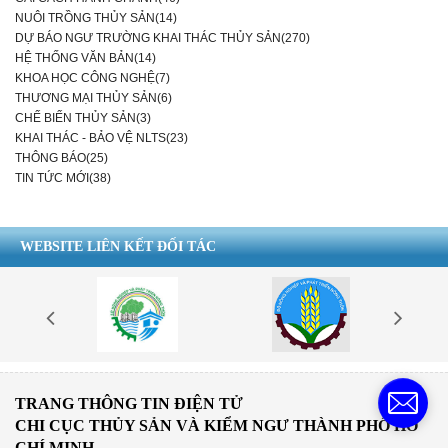
NUÔI TRỒNG THỦY SẢN(14)
DỰ BÁO NGƯ TRƯỜNG KHAI THÁC THỦY SẢN(270)
HỆ THỐNG VĂN BẢN(14)
KHOA HỌC CÔNG NGHỆ(7)
THƯƠNG MẠI THỦY SẢN(6)
CHẾ BIẾN THỦY SẢN(3)
KHAI THÁC - BẢO VỆ NLTS(23)
THÔNG BÁO(25)
TIN TỨC MỚI(38)
WEBSITE LIÊN KẾT ĐỐI TÁC
TRANG THÔNG TIN ĐIỆN TỬ
CHI CỤC THỦY SẢN VÀ KIỂM NGƯ THÀNH PHỐ HỒ
CHÍ MINH