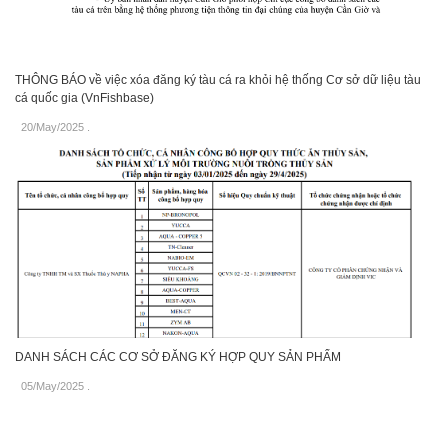
THÔNG BÁO về việc xóa đăng ký tàu cá ra khỏi hệ thống Cơ sở dữ liệu tàu
cá quốc gia (VnFishbase)
20/May/2025
.
DANH SÁCH CÁC CƠ SỞ ĐĂNG KÝ HỢP QUY SẢN PHẨM
05/May/2025
.