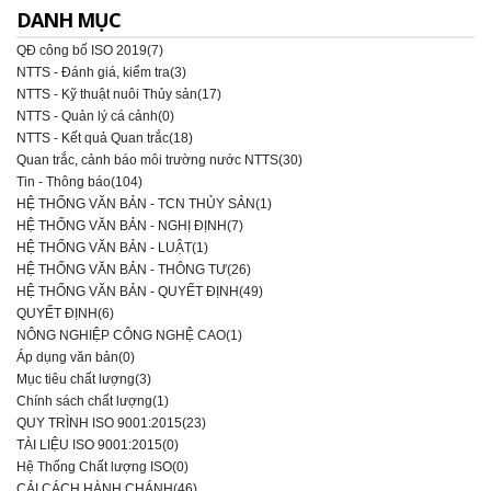
DANH MỤC
QĐ công bố ISO 2019(7)
NTTS - Đánh giá, kiểm tra(3)
NTTS - Kỹ thuật nuôi Thủy sản(17)
NTTS - Quản lý cá cảnh(0)
NTTS - Kết quả Quan trắc(18)
Quan trắc, cảnh báo môi trường nước NTTS(30)
Tin - Thông báo(104)
HỆ THỐNG VĂN BẢN - TCN THỦY SẢN(1)
HỆ THỐNG VĂN BẢN - NGHỊ ĐỊNH(7)
HỆ THỐNG VĂN BẢN - LUẬT(1)
HỆ THỐNG VĂN BẢN - THÔNG TƯ(26)
HỆ THỐNG VĂN BẢN - QUYẾT ĐỊNH(49)
QUYẾT ĐỊNH(6)
NÔNG NGHIỆP CÔNG NGHỆ CAO(1)
Áp dụng văn bản(0)
Mục tiêu chất lượng(3)
Chính sách chất lượng(1)
QUY TRÌNH ISO 9001:2015(23)
TÀI LIỆU ISO 9001:2015(0)
Hệ Thống Chất lượng ISO(0)
CẢI CÁCH HÀNH CHÁNH(46)