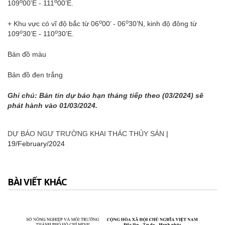
o
o
109
00’E - 111
00’E.
o
o
+ Khu vực có vĩ độ bắc từ 06
00’ - 06
30’N, kinh độ đông từ
o
o
109
30’E - 110
30’E.
Bản đồ màu
Bản đồ đen trắng
Ghi chú: Bản tin dự báo hạn tháng tiếp theo (03/2024) sẽ
phát hành vào 01/03/2024.
DỰ BÁO NGƯ TRƯỜNG KHAI THÁC THỦY SẢN
|
19/February/2024
BÀI VIẾT KHÁC