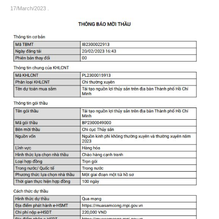
17/March/2023
.