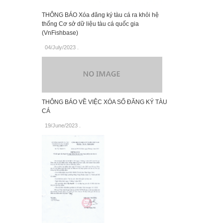
THÔNG BÁO Xóa đăng ký tàu cá ra khỏi hệ
thống Cơ sở dữ liệu tàu cá quốc gia
(VnFishbase)
04/July/2023
.
THÔNG BÁO VỀ VIỆC XÓA SỐ ĐĂNG KÝ TÀU
CÁ
19/June/2023
.