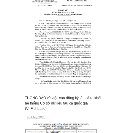
THÔNG BÁO về việc xóa đăng ký tàu cá ra khỏi
hệ thống Cơ sở dữ liệu tàu cá quốc gia
(VnFishbase)
20/May/2025
.