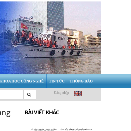
KHOA HỌC CÔNG NGHỆ
TIN TỨC
THÔNG BÁO
Đăng nhập
áng
BÀI VIẾT KHÁC