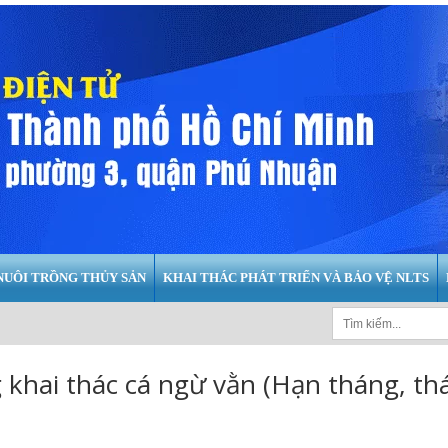
NUÔI TRỒNG THỦY SẢN
KHAI THÁC PHÁT TRIỂN VÀ BẢO VỆ NLTS
khai thác cá ngừ vằn (Hạn tháng, th