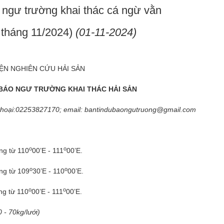
ngư trường khai thác cá ngừ vằn
 tháng 11/2024)
(01-11-2024)
IỆN NGHIÊN CỨU HẢI SẢN
BÁO NGƯ TRƯỜNG KHAI THÁC HẢI SẢN
̣n thoại:02253827170; email:
bantindubaongutruong@gmail.com
o
o
ng từ 110
00’E - 111
00’E.
o
o
ng từ 109
30’E - 110
00’E.
o
o
ng từ 110
00’E - 111
00’E.
 - 70kg/lưới)