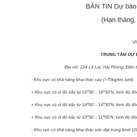
BẢN TIN Dự báo 
(Hạn tháng,
V
TRUNG TÂM DỰ 
Địa chỉ: 224 Lê Lai, Hải Phòng; Điê
- Khu vực có khả năng khai thác cao (>70kg/km lưới):
o
o
+ Khu vực có vĩ độ bắc từ 15
30’ - 16
30’N, kinh độ đô
o
o
+ Khu vực có vĩ độ bắc từ 14
00’ - 14
30’N, kinh độ đô
o
o
+ Khu vực có vĩ độ bắc từ 10
30’ - 11
00’N, kinh độ đô
- Khu vực có khả năng khai thác ước đạt trung bình (20