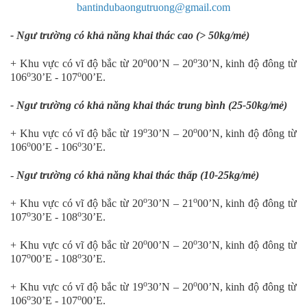
bantindubaongutruong@gmail.com
- Ngư trường có khả năng khai thác cao (> 50kg/mẻ)
o
o
+ Khu vực có vĩ độ bắc từ 20
00’N – 20
30’N, kinh độ đông từ
o
o
106
30’E - 107
00’E.
- Ngư trường có khả năng khai thác trung bình (25-50kg/mẻ)
o
o
+ Khu vực có vĩ độ bắc từ 19
30’N – 20
00’N, kinh độ đông từ
o
o
106
00’E - 106
30’E.
-
Ngư trường có khả năng khai thác thấp (10-25kg/mẻ)
o
o
+ Khu vực có vĩ độ bắc từ 20
30’N – 21
00’N, kinh độ đông từ
o
o
107
30’E - 108
30’E.
o
o
+ Khu vực có vĩ độ bắc từ 20
00’N – 20
30’N, kinh độ đông từ
o
o
107
00’E - 108
30’E.
o
o
+ Khu vực có vĩ độ bắc từ 19
30’N – 20
00’N, kinh độ đông từ
o
o
106
30’E - 107
00’E.