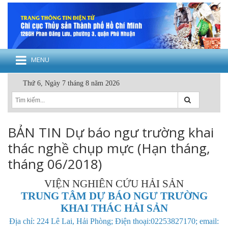
MENU
Thứ 6, Ngày 7 tháng 8 năm 2026
BẢN TIN Dự báo ngư trường khai
thác nghề chụp mực (Hạn tháng,
tháng 06/2018)
VIỆN NGHIÊN CỨU HẢI SẢN
TRUNG TÂM DỰ BÁO NGƯ TRƯỜNG
KHAI THÁC HẢI SẢN
Địa chỉ: 224 Lê Lai, Hải Phòng; Điện thoại:02253827170; email: