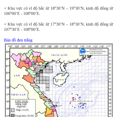
o
o
+ Khu vực có vĩ độ bắc từ 18
30’N – 19
30’N, kinh độ đông từ
o
o
106
00’E - 108
00’E.
o
o
+ Khu vực có vĩ độ bắc từ 17
30’N – 18
30’N, kinh độ đông từ
o
o
107
30’E - 108
00’E.
Bản đồ đen trắng