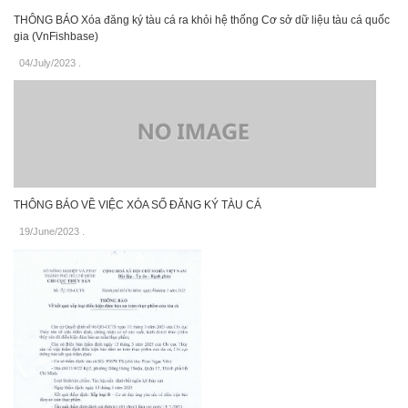
THÔNG BÁO Xóa đăng ký tàu cá ra khỏi hệ thống Cơ sở dữ liệu tàu cá quốc
gia (VnFishbase)
04/July/2023
.
THÔNG BÁO VỀ VIỆC XÓA SỐ ĐĂNG KÝ TÀU CÁ
19/June/2023
.