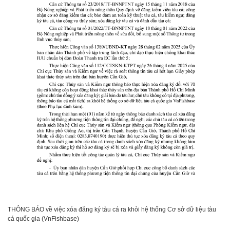
THÔNG BÁO về việc xóa đăng ký tàu cá ra khỏi hệ thống Cơ sở dữ liệu tàu
cá quốc gia (VnFishbase)