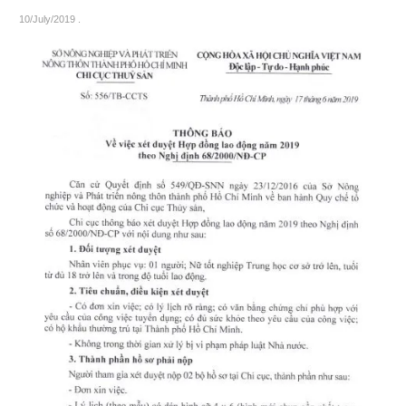
10/July/2019
.