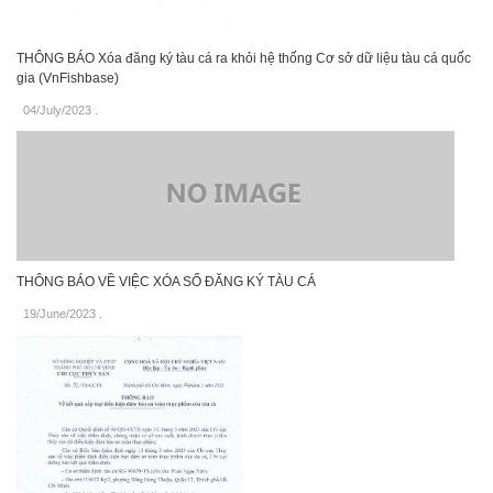
THÔNG BÁO Xóa đăng ký tàu cá ra khỏi hệ thống Cơ sở dữ liệu tàu cá quốc
gia (VnFishbase)
04/July/2023
.
THÔNG BÁO VỀ VIỆC XÓA SỐ ĐĂNG KÝ TÀU CÁ
19/June/2023
.