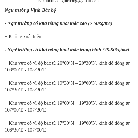
bantindubaongutruong@gmail.com
Ngư trường Vịnh Bắc bộ
- Ngư trường có khả năng khai thác cao (> 50kg/mẻ)
+ Không xuất hiện
- Ngư trường có khả năng khai thác trung bình (25-50kg/mẻ)
o
o
+ Khu vực có vĩ độ bắc từ 20
00’N – 20
30’N, kinh độ đông từ
o
o
108
00’E - 108
30’E.
o
o
+ Khu vực có vĩ độ bắc từ 19
30’N – 20
00’N, kinh độ đông từ
o
o
107
30’E - 108
30’E.
o
o
+ Khu vực có vĩ độ bắc từ 19
00’N – 19
30’N, kinh độ đông từ
o
o
107
00’E - 107
30’E.
o
o
+ Khu vực có vĩ độ bắc từ 17
30’N – 19
00’N, kinh độ đông từ
o
o
106
30’E - 107
00’E.