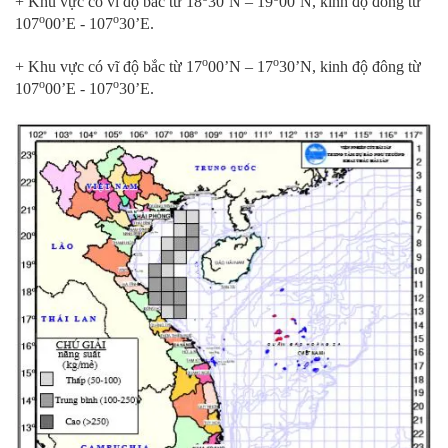
+ Khu vực có vĩ độ bắc từ 18
30’N – 19
00’N, kinh độ đông từ
o
o
107
00’E - 107
30’E.
o
o
+ Khu vực có vĩ độ bắc từ 17
00’N – 17
30’N, kinh độ đông từ
o
o
107
00’E - 107
30’E.