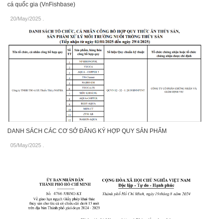
cá quốc gia (VnFishbase)
20/May/2025
.
DANH SÁCH CÁC CƠ SỞ ĐĂNG KÝ HỢP QUY SẢN PHẨM
05/May/2025
.