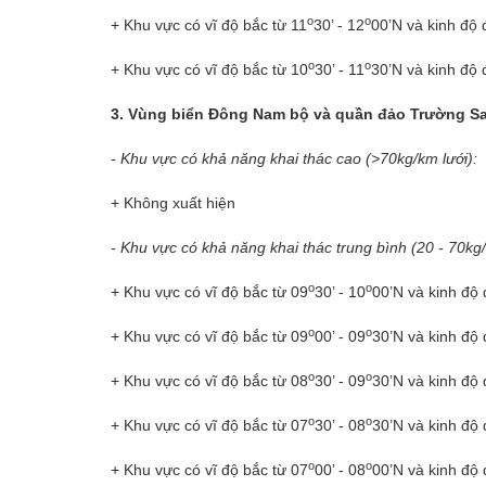
o
o
+ Khu vực có vĩ độ bắc từ 11
30’ - 12
00’N và kinh độ 
o
o
+ Khu vực có vĩ độ bắc từ 10
30’ - 11
30’N và kinh độ 
3. Vùng biển Đông Nam bộ và quần đảo Trường S
- Khu vực có khả năng khai thác cao (>70kg/km lưới):
+ Không xuất hiện
- Khu vực có khả năng khai thác trung bình (20 - 70kg/
o
o
+ Khu vực có vĩ độ bắc từ 09
30’ - 10
00’N và kinh độ 
o
o
+ Khu vực có vĩ độ bắc từ 09
00’ - 09
30’N và kinh độ 
o
o
+ Khu vực có vĩ độ bắc từ 08
30’ - 09
30’N và kinh độ
o
o
+ Khu vực có vĩ độ bắc từ 07
30’ - 08
30’N và kinh độ
o
o
+ Khu vực có vĩ độ bắc từ 07
00’ - 08
00’N và kinh độ