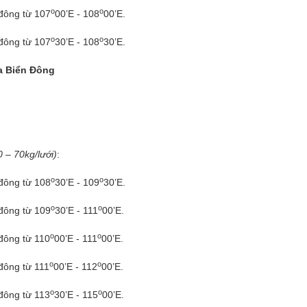
o
o
 đông từ 107
00’E - 108
00’E.
o
o
 đông từ 107
30’E - 108
30’E.
a Biển Đông
 – 70kg/lưới)
:
o
o
 đông từ 108
30’E - 109
30’E.
o
o
 đông từ 109
30’E - 111
00’E.
o
o
 đông từ 110
00’E - 111
00’E.
o
o
đông từ 111
00’E - 112
00’E.
o
o
 đông từ 113
30’E - 115
00’E.