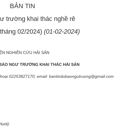
BẢN TIN
ư trường khai thác nghề rê
 tháng 02/2024)
(01-02-2024)
IỆN NGHIÊN CỨU HẢI SẢN
BÁO NGƯ TRƯỜNG KHAI THÁC HẢI SẢN
̣n thoại 02253827170; email:
bantindubaongutruong@gmail.com
lưới):