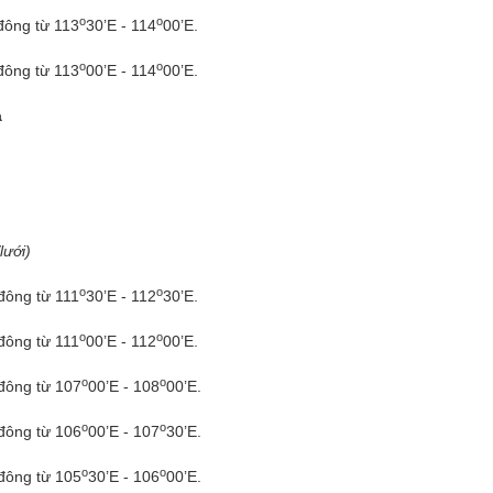
o
o
đông từ 113
30’E - 114
00’E.
o
o
đông từ 113
00’E - 114
00’E.
a
lưới)
o
o
đông từ 111
30’E - 112
30’E.
o
o
đông từ 111
00’E - 112
00’E.
o
o
 đông từ 107
00’E - 108
00’E.
o
o
 đông từ 106
00’E - 107
30’E.
o
o
 đông từ 105
30’E - 106
00’E.