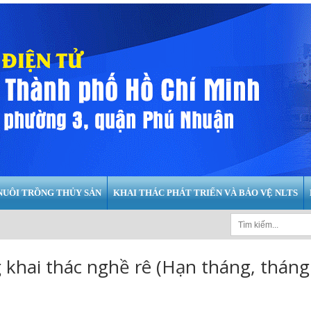
NUÔI TRỒNG THỦY SẢN
KHAI THÁC PHÁT TRIỂN VÀ BẢO VỆ NLTS
khai thác nghề rê (Hạn tháng, tháng