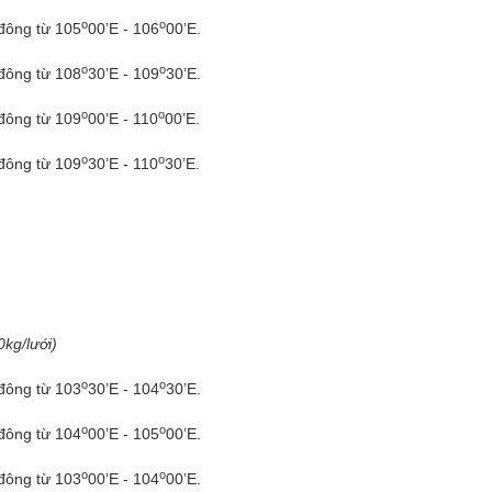
o
o
 đông từ 105
00’E - 106
00’E.
o
o
 đông từ 108
30’E - 109
30’E.
o
o
 đông từ 109
00’E - 110
00’E.
o
o
 đông từ 109
30’E - 110
30’E.
0kg/lưới)
o
o
 đông từ 103
30’E - 104
30’E.
o
o
 đông từ 104
00’E - 105
00’E.
o
o
 đông từ 103
00’E - 104
00’E.