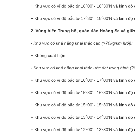
o
o
+ Khu vực có vĩ độ bắc từ 18
00’ - 18
30’N và kinh độ
o
o
+ Khu vực có vĩ độ bắc từ 17
30’ - 18
00’N và kinh độ
2. Vùng biển Trung bộ, quần đảo Hoàng Sa và giữ
- Khu vực có khả năng khai thác cao (>70kg/km lưới):
+
Không xuất hiện
- Khu vực có khả năng khai thác ước đạt trung bình (20
o
o
+ Khu vực có vĩ độ bắc từ 16
00’ - 17
00’N và kinh độ
o
o
+ Khu vực có vĩ độ bắc từ 15
30’ - 16
30’N và kinh độ
o
o
+ Khu vực có vĩ độ bắc từ 15
00’ - 15
30’N và kinh độ
o
o
+ Khu vực có vĩ độ bắc từ 13
00’ - 14
30’N và kinh độ 
o
o
+ Khu vực có vĩ độ bắc từ 12
00’ - 13
30’N và kinh độ