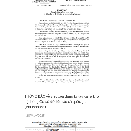
THÔNG BÁO về việc xóa đăng ký tàu cá ra khỏi
hệ thống Cơ sở dữ liệu tàu cá quốc gia
(VnFishbase)
20/May/2025
.