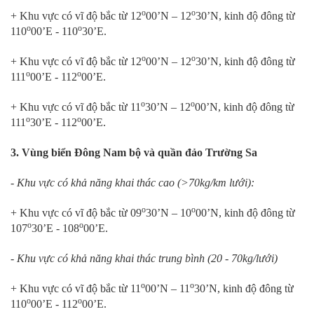
o
o
+ Khu vực có vĩ độ bắc từ 12
00’N – 12
30’N, kinh độ đông từ
o
o
110
00’E - 110
30’E.
o
o
+ Khu vực có vĩ độ bắc từ 12
00’N – 12
30’N, kinh độ đông từ
o
o
111
00’E - 112
00’E.
o
o
+ Khu vực có vĩ độ bắc từ 11
30’N – 12
00’N, kinh độ đông từ
o
o
111
30’E - 112
00’E.
3. Vùng biển Đông Nam bộ và quần đảo Trường Sa
- Khu vực có khả năng khai thác cao (>70kg/km lưới):
o
o
+ Khu vực có vĩ độ bắc từ 09
30’N – 10
00’N, kinh độ đông từ
o
o
107
30’E - 108
00’E.
- Khu vực có khả năng khai thác trung bình (20 - 70kg/lưới)
o
o
+ Khu vực có vĩ độ bắc từ 11
00’N – 11
30’N, kinh độ đông từ
o
o
110
00’E - 112
00’E.