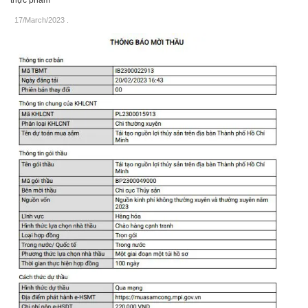
17/March/2023
.