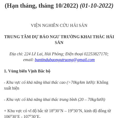
(Hạn tháng, tháng 10/2022)
(01-10-2022)
VIỆN NGHIÊN CỨU HẢI SẢN
TRUNG TÂM DỰ BÁO NGƯ TRƯỜNG KHAI THÁC HẢI
SẢN
Địa chỉ: 224 Lê Lai, Hải Phòng; Điện thoại 02253827170;
email:
bantindubaongutruong@gmail.com
1. Vùng biển Vịnh Bắc bộ
- Khu vực có khả năng khai thác cao (>70kg/km lưới):
Không
xuất hiện
- Khu vực có khả năng khai thác trung bình (20 – 70kg/lưới)
o
o
+ Khu vực có vĩ độ bắc từ 18
30’N – 19
30’N, kinh độ đông từ
o
o
106
30’E - 107
30’E.