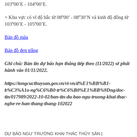
o
o
103
00’E - 104
00’E.
o
o
+ Khu vực có vĩ độ bắc từ 08
00’ - 08
30’N và kinh độ đông từ
o
o
103
00’E - 105
00’E.
Bản đồ màu
Bản đồ đen trắng
Ghi chú: Bản tin dự báo hạn tháng tiếp theo (11/2022) sẽ phát
hành vào 01/11/2022.
https://tongcucthuysan.gov.vn/vi-vn/d%E1%BB%B1-
b%C3%A1o-ng%C6%B0-tr%C6%B0%E1%BB%9Dng/doc-
tin/017989/2022-10-02/ban-tin-du-bao-ngu-truong-khai-thac-
nghe-re-han-thang-thang-102022
DỰ BÁO NGƯ TRƯỜNG KHAI THÁC THỦY SẢN
|