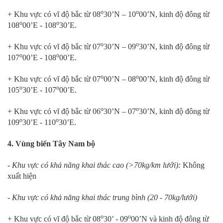
o
o
+ Khu vực có vĩ độ bắc từ 08
30’N – 10
00’N, kinh độ đông từ
o
o
108
00’E - 108
30’E.
o
o
+ Khu vực có vĩ độ bắc từ 07
30’N – 09
30’N, kinh độ đông từ
o
o
107
00’E - 108
00’E.
o
o
+ Khu vực có vĩ độ bắc từ 07
00’N – 08
00’N, kinh độ đông từ
o
o
105
30’E - 107
00’E.
o
o
+ Khu vực có vĩ độ bắc từ 06
30’N – 07
30’N, kinh độ đông từ
o
o
109
30’E - 110
30’E.
4. Vùng biển Tây Nam bộ
- Khu vực có khả năng khai thác cao (>70kg/km lưới):
Không
xuất hiện
- Khu vực có khả năng khai thác trung bình (20 - 70kg/lưới)
o
o
+ Khu vực có vĩ độ bắc từ 08
30’ - 09
00’N và kinh độ đông từ