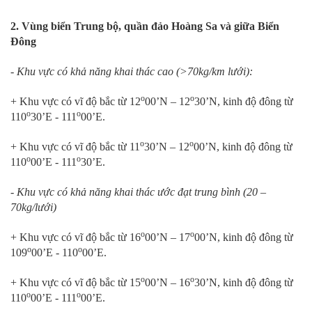
2. Vùng biển Trung bộ, quần đảo Hoàng Sa và giữa Biển
Đông
- Khu vực có khả năng khai thác cao (>70kg/km lưới):
o
o
+ Khu vực có vĩ độ bắc từ 12
00’N – 12
30’N, kinh độ đông từ
o
o
110
30’E - 111
00’E.
o
o
+ Khu vực có vĩ độ bắc từ 11
30’N – 12
00’N, kinh độ đông từ
o
o
110
00’E - 111
30’E.
- Khu vực có khả năng khai thác ước đạt trung bình (20 –
70kg/lưới)
o
o
+ Khu vực có vĩ độ bắc từ 16
00’N – 17
00’N, kinh độ đông từ
o
o
109
00’E - 110
00’E.
o
o
+ Khu vực có vĩ độ bắc từ 15
00’N – 16
30’N, kinh độ đông từ
o
o
110
00’E - 111
00’E.