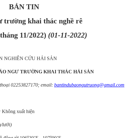
BẢN TIN
 trường khai thác nghề rê
 tháng 11/2022)
(01-11-2022)
N NGHIÊN CỨU HẢI SẢN
ÁO NGƯ TRƯỜNG KHAI THÁC HẢI SẢN
̣n thoại 02253827170; email:
bantindubaongutruong@gmail.com
:
Không xuất hiện
/lưới)
o
o
ộ đông từ 106
30’E - 107
00’E.