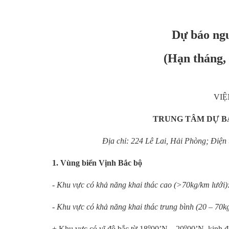
Dự báo ngư
(Hạn tháng,
VIỆ
TRUNG TÂM DỰ B
Địa chỉ: 224 Lê Lai, Hải Phòng; Điê
1. Vùng biển Vịnh Bắc bộ
- Khu vực có khả năng khai thác cao (>70kg/km lưới)
- Khu vực có khả năng khai thác trung bình (20 – 70kg
o
o
+ Khu vực có vĩ độ bắc từ 18
00’N – 20
00’N, kinh đ