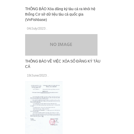
THÔNG BÁO Xóa đăng ký tàu cá ra khỏi hệ
thống Cơ sở dữ liệu tàu cá quốc gia
(VnFishbase)
04/July/2023
.
THÔNG BÁO VỀ VIỆC XÓA SỐ ĐĂNG KÝ TÀU
CÁ
19/June/2023
.