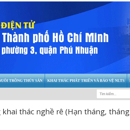
NUÔI TRỒNG THỦY SẢN
KHAI THÁC PHÁT TRIỂN VÀ BẢO VỆ NLTS
khai thác nghề rê (Hạn tháng, tháng