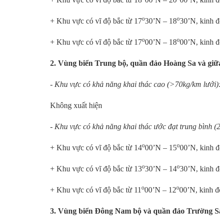
o
o
+ Khu vực có vĩ độ bắc từ 17
30’N – 18
30’N, kinh đ
o
o
+ Khu vực có vĩ độ bắc từ 17
00’N – 18
00’N, kinh đ
2. Vùng biển Trung bộ, quần đảo Hoàng Sa và gi
- Khu vực có khả năng khai thác cao (>70kg/km lưới)
Không xuất hiện
- Khu vực có khả năng khai thác ước đạt trung bình (2
o
o
+ Khu vực có vĩ độ bắc từ 14
00’N – 15
00’N, kinh đ
o
o
+ Khu vực có vĩ độ bắc từ 13
30’N – 14
30’N, kinh đ
o
o
+ Khu vực có vĩ độ bắc từ 11
00’N – 12
00’N, kinh đ
3. Vùng biển Đông Nam bộ và quần đảo Trường S