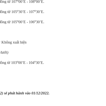
o
o
đông từ 107
00’E - 108
00’E.
o
o
đông từ 105
30’E - 107
30’E.
o
o
đông từ 105
00’E - 106
30’E.
:
Không xuất hiện
/lưới)
o
o
đông từ 103
00’E - 104
30’E.
2) sẽ phát hành vào 01/12/2022.