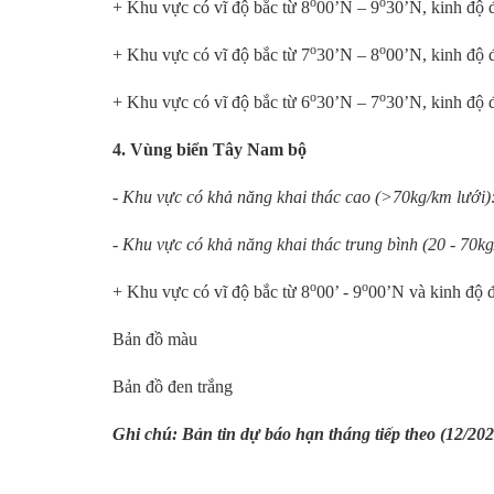
o
o
+ Khu vực có vĩ độ bắc từ 8
00’N – 9
30’N, kinh độ 
o
o
+ Khu vực có vĩ độ bắc từ 7
30’N – 8
00’N, kinh độ 
o
o
+ Khu vực có vĩ độ bắc từ 6
30’N – 7
30’N, kinh độ 
4. Vùng biển Tây Nam bộ
- Khu vực có khả năng khai thác cao (>70kg/km lưới)
- Khu vực có khả năng khai thác trung bình (20 - 70kg
o
o
+ Khu vực có vĩ độ bắc từ 8
00’ - 9
00’N và kinh độ 
Bản đồ màu
Bản đồ đen trắng
Ghi chú: Bản tin dự báo hạn tháng tiếp theo (12/202