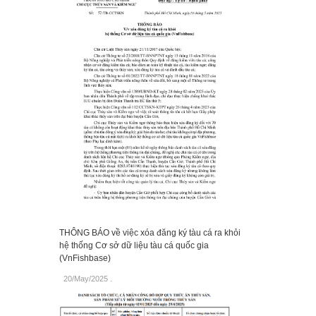
THÔNG BÁO về việc xóa đăng ký tàu cá ra khỏi
hệ thống Cơ sở dữ liệu tàu cá quốc gia
(VnFishbase)
20/May/2025
.