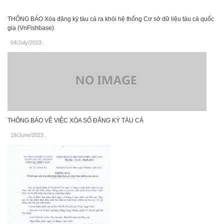
THÔNG BÁO Xóa đăng ký tàu cá ra khỏi hệ thống Cơ sở dữ liệu tàu cá quốc
gia (VnFishbase)
04/July/2023
.
THÔNG BÁO VỀ VIỆC XÓA SỐ ĐĂNG KÝ TÀU CÁ
19/June/2023
.