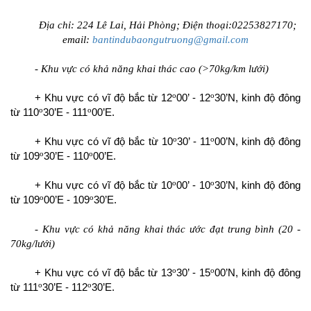
Địa chỉ: 224 Lê Lai, Hải Phòng; Điện thoại:02253827170;
email:
bantindubaongutruong@gmail.com
- Khu vực có khả năng khai thác cao (>70kg/km lưới)
o
o
+ Khu vực có vĩ độ bắc từ 12
00’ - 12
30’N, kinh độ đông
o
o
từ 110
30’E - 111
00’E.
o
o
+ Khu vực có vĩ độ bắc từ 10
30’ - 11
00’N, kinh độ đông
o
o
từ 109
30’E - 110
00’E.
o
o
+ Khu vực có vĩ độ bắc từ 10
00’ - 10
30’N, kinh độ đông
o
o
từ 109
00’E - 109
30’E.
- Khu vực có khả năng khai thác ước đạt trung bình (20 -
70kg/lưới)
o
o
+ Khu vực có vĩ độ bắc từ 13
30’ - 15
00’N, kinh độ đông
o
o
từ 111
30’E - 112
30’E.