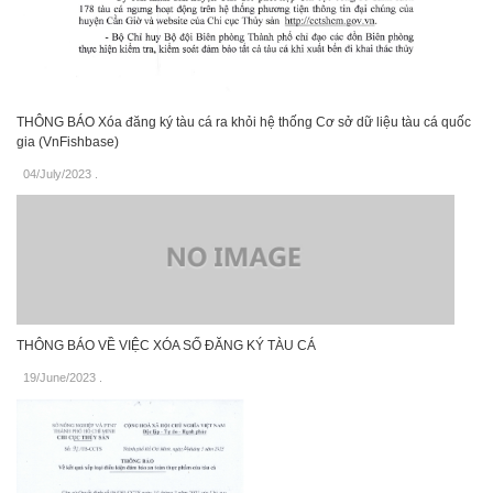
THÔNG BÁO Xóa đăng ký tàu cá ra khỏi hệ thống Cơ sở dữ liệu tàu cá quốc
gia (VnFishbase)
04/July/2023
.
THÔNG BÁO VỀ VIỆC XÓA SỐ ĐĂNG KÝ TÀU CÁ
19/June/2023
.