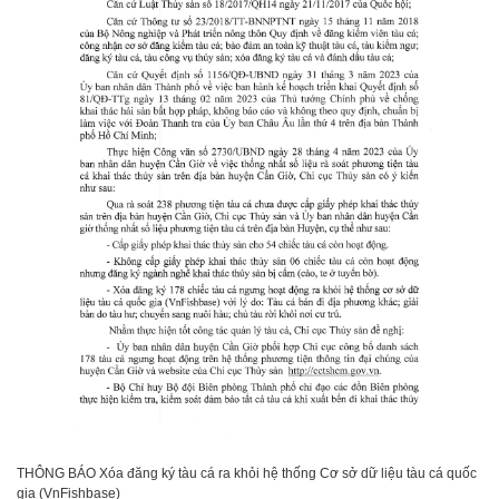
THÔNG BÁO Xóa đăng ký tàu cá ra khỏi hệ thống Cơ sở dữ liệu tàu cá quốc
gia (VnFishbase)