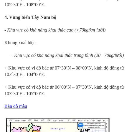
o
o
105
30’E - 108
00’E.
4. Vùng biển Tây Nam bộ
- Khu vực có khả năng khai thác cao (>70kg/km lưới)
Không xuất hiện
- Khu vực có khả năng khai thác trung bình (20 - 70kg/lưới)
o
o
+ Khu vực có vĩ độ bắc từ 07
30’N – 08
00’N, kinh độ đông từ
o
o
103
30’E - 104
00’E.
o
o
+ Khu vực có vĩ độ bắc từ 06
00’N – 07
30’N, kinh độ đông từ
o
o
103
30’E - 105
00’E.
Bản đồ màu