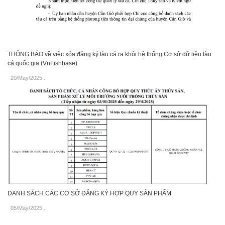
THÔNG BÁO về việc xóa đăng ký tàu cá ra khỏi hệ thống Cơ sở dữ liệu tàu
cá quốc gia (VnFishbase)
20/May/2025
.
DANH SÁCH CÁC CƠ SỞ ĐĂNG KÝ HỢP QUY SẢN PHẨM
05/May/2025
.