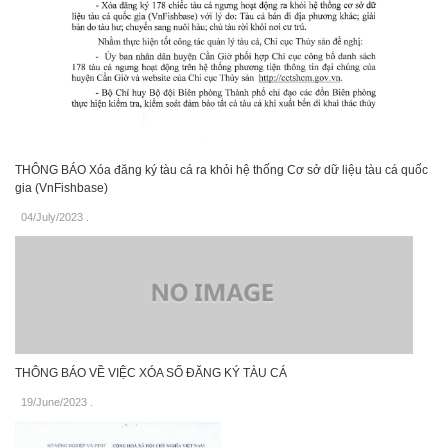
THÔNG BÁO Xóa đăng ký tàu cá ra khỏi hệ thống Cơ sở dữ liệu tàu cá quốc
gia (VnFishbase)
04/July/2023
.
THÔNG BÁO VỀ VIỆC XÓA SỐ ĐĂNG KÝ TÀU CÁ
19/June/2023
.