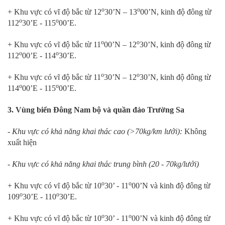
o
o
+ Khu vực có vĩ độ bắc từ 12
30’N – 13
00’N, kinh độ đông từ
o
o
112
30’E - 115
00’E.
o
o
+ Khu vực có vĩ độ bắc từ 11
00’N – 12
30’N, kinh độ đông từ
o
o
112
00’E - 114
30’E.
o
o
+ Khu vực có vĩ độ bắc từ 11
30’N – 12
30’N, kinh độ đông từ
o
o
114
00’E - 115
00’E.
3. Vùng biển Đông Nam bộ và quần đảo Trường Sa
- Khu vực có khả năng khai thác cao (>70kg/km lưới):
Không
xuất hiện
- Khu vực có khả năng khai thác trung bình (20 - 70kg/lưới)
o
o
+ Khu vực có vĩ độ bắc từ 10
30’ - 11
00’N và kinh độ đông từ
o
o
109
30’E - 110
30’E.
o
o
+ Khu vực có vĩ độ bắc từ 10
30’ - 11
00’N và kinh độ đông từ