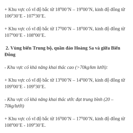
o
o
+ Khu vực có vĩ độ bắc từ 18
00’N – 19
00’N, kinh độ đông từ
o
o
106
30’E - 107
30’E.
o
o
+ Khu vực có vĩ độ bắc từ 17
00’N – 18
00’N, kinh độ đông từ
o
o
107
00’E - 108
00’E.
2. Vùng biển Trung bộ, quần đảo Hoàng Sa và giữa Biển
Đông
- Khu vực có khả năng khai thác cao (>70kg/km lưới):
o
o
+ Khu vực có vĩ độ bắc từ 13
00’N – 14
00’N, kinh độ đông từ
o
o
109
00’E - 109
30’E.
- Khu vực có khả năng khai thác ước đạt trung bình (20 –
70kg/lưới)
o
o
+ Khu vực có vĩ độ bắc từ 16
00’N – 17
00’N, kinh độ đông từ
o
o
108
00’E - 109
30’E.