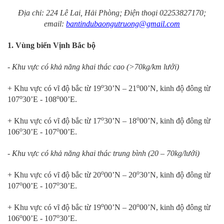
Địa chỉ: 224 Lê Lai, Hải Phòng; Điện thoại 02253827170;
email:
bantindubaongutruong@gmail.com
1. Vùng biển Vịnh Bắc bộ
- Khu vực có khả năng khai thác cao (>70kg/km lưới)
o
o
+ Khu vực có vĩ độ bắc từ 19
30’N – 21
00’N, kinh độ đông từ
o
o
107
30’E - 108
00’E.
o
o
+ Khu vực có vĩ độ bắc từ 17
30’N – 18
00’N, kinh độ đông từ
o
o
106
30’E - 107
00’E.
- Khu vực có khả năng khai thác trung bình (20 – 70kg/lưới)
o
o
+ Khu vực có vĩ độ bắc từ 20
00’N – 20
30’N, kinh độ đông từ
o
o
107
00’E - 107
30’E.
o
o
+ Khu vực có vĩ độ bắc từ 19
00’N – 20
00’N, kinh độ đông từ
o
o
106
00’E - 107
30’E.