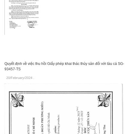
Quyết định về việc thu hồi Giấy phép khai thác thủy sản đối với tàu cá SG-
93457-TS
20/February/2024
.