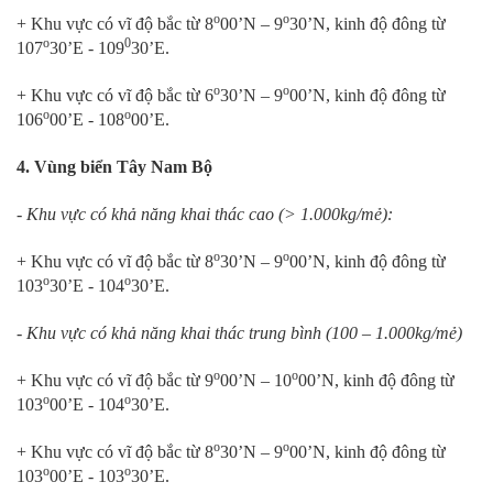
o
o
+ Khu vực có vĩ độ bắc từ 8
00’N – 9
30’N, kinh độ đông từ
o
0
107
30’E - 109
30’E.
o
o
+ Khu vực có vĩ độ bắc từ 6
30’N – 9
00’N, kinh độ đông từ
o
o
106
00’E - 108
00’E.
4. Vùng biển Tây Nam Bộ
- Khu vực có khả năng khai thác cao (> 1.000kg/mẻ):
o
o
+ Khu vực có vĩ độ bắc từ 8
30’N – 9
00’N, kinh độ đông từ
o
o
103
30’E - 104
30’E.
- Khu vực có khả năng khai thác trung bình (100 – 1.000kg/mẻ)
o
o
+ Khu vực có vĩ độ bắc từ 9
00’N – 10
00’N, kinh độ đông từ
o
o
103
00’E - 104
30’E.
o
o
+ Khu vực có vĩ độ bắc từ 8
30’N – 9
00’N, kinh độ đông từ
o
o
103
00’E - 103
30’E.