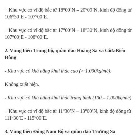
o
o
+ Khu vực có vĩ độ bắc từ 18
00’N – 20
00’N, kinh độ đông từ
o
o
106
30’E - 107
00’E.
o
o
+ Khu vực có vĩ độ bắc từ 17
00’N – 18
30’N, kinh độ đông từ
o
o
107
00’E - 108
00’E.
2. Vùng biển Trung bộ, quần đảo Hoàng Sa và GiữaBiển
Đông
- Khu vực có khả năng khai thác cao (> 1.000kg/mẻ):
Không xuất hiện.
- Khu vực có khả năng khai thác trung bình (100 – 1.000kg/mẻ)
o
o
+ Khu vực có vĩ độ bắc từ 11
30’N – 13
00’N, kinh độ đông từ
o
o
111
30’E - 115
00’E.
3. Vùng biển Đông Nam Bộ và quần đảo Trường Sa