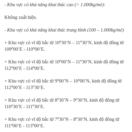
- Khu vực có khả năng khai thác cao (> 1.000kg/mẻ):
Không xuất hiện.
- Khu vực có khả năng khai thác trung bình (100 – 1.000kg/mẻ)
o
o
+ Khu vực có vĩ độ bắc từ 10
30’N – 11
30’N, kinh độ đông từ
o
o
109
00’E - 110
00’E.
o
o
+ Khu vực có vĩ độ bắc từ 10
00’N – 11
30’N, kinh độ đông từ
o
o
112
00’E - 114
00’E.
o
o
+ Khu vực có vĩ độ bắc từ 9
00’N – 10
00’N, kinh độ đông từ
o
o
112
00’E - 113
30’E.
o
o
+ Khu vực có vĩ độ bắc từ 8
30’N – 9
30’N, kinh độ đông từ
o
o
110
30’E - 111
30’E.
o
o
+ Khu vực có vĩ độ bắc từ 7
30’N – 8
30’N, kinh độ đông từ
o
o
111
00’E - 113
00’E.