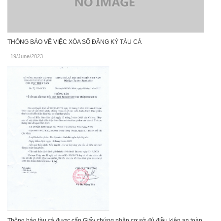
THÔNG BÁO VỀ VIỆC XÓA SỐ ĐĂNG KÝ TÀU CÁ
19/June/2023
.
Thông báo tàu cá được cấp Giấy chứng nhận cơ sở đủ điều kiện an toàn