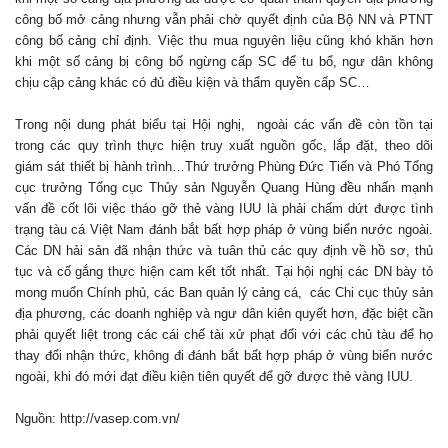
công bố mở cảng nhưng vẫn phải chờ quyết định của Bộ NN và PTNT
công bố cảng chỉ định. Việc thu mua nguyên liệu cũng khó khăn hơn
khi một số cảng bị công bố ngừng cấp SC để tu bổ, ngư dân không
chịu cập cảng khác có đủ điều kiện và thẩm quyền cấp SC…
Trong nội dung phát biểu tại Hội nghị, ngoài các vấn đề còn tồn tại
trong các quy trình thực hiện truy xuất nguồn gốc, lắp đặt, theo dõi
giám sát thiết bị hành trình…Thứ trưởng Phùng Đức Tiến và Phó Tổng
cục trưởng Tổng cục Thủy sản Nguyễn Quang Hùng đều nhấn mạnh
vấn đề cốt lõi việc tháo gỡ thẻ vàng IUU là phải chấm dứt được tình
trạng tàu cá Việt Nam đánh bắt bất hợp pháp ở vùng biển nước ngoài.
Các DN hải sản đã nhận thức và tuân thủ các quy định về hồ sơ, thủ
tục và cố gắng thực hiện cam kết tốt nhất. Tại hội nghị các DN bày tỏ
mong muốn Chính phủ, các Ban quản lý cảng cá, các Chi cục thủy sản
địa phương, các doanh nghiệp và ngư dân kiên quyết hơn, đặc biệt cần
phải quyết liệt trong các cái chế tài xử phạt đối với các chủ tàu để họ
thay đổi nhận thức, không đi đánh bắt bất hợp pháp ở vùng biển nước
ngoài, khi đó mới đạt điều kiện tiên quyết để gỡ được thẻ vàng IUU.
Nguồn: http://vasep.com.vn/