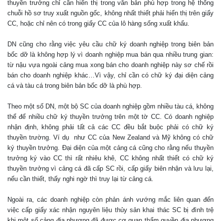
thuyền trưởng chỉ cần hiển thị trong văn bản phù hợp trong hệ thống
chuỗi hồ sơ truy xuất nguồn gốc, không nhất thiết phải hiển thị trên giấy
CC, hoặc chỉ nên có trong giấy CC của lô hàng sống xuất khẩu.
DN cũng cho rằng việc yêu cầu chữ ký doanh nghiệp trong biên bản
bốc dỡ là không hợp lý vì doanh nghiệp mua bán qua nhiều trung gian:
từ nậu vựa ngoài cảng mua xong bán cho doanh nghiệp này sơ chế rồi
bán cho doanh nghiệp khác…Vì vậy, chỉ cần có chữ ký đại diện cảng
cá và tàu cá trong biên bản bốc dỡ là phù hợp.
Theo một số DN, một bộ SC của doanh nghiệp gồm nhiều tàu cá, không
thể để nhiều chữ ký thuyền trưởng trên một tờ CC. Có doanh nghiệp
nhận định, không phải tất cả các CC đều bắt buộc phải có chữ ký
thuyền trường. Ví dụ như CC của New Zealand và Mỹ không có chữ
ký thuyền trưởng. Đại diện của một cảng cá cũng cho rằng nếu thuyền
trưởng ký vào CC thì rất nhiêu khê, CC không nhất thiết có chữ ký
thuyền trưởng vì cảng cá đã cấp SC rồi, cấp giấy biên nhận và lưu lại,
nếu cần thiết, thấy nghi ngờ thì truy lại từ cảng cá.
Ngoài ra, các doanh nghiệp còn phản ánh vướng mắc liên quan đến
việc cấp giấy xác nhận nguyên liệu thủy sản khai thác SC bị đình trệ
khi một số cảng địa phương đã được cơ quan thẩm quyền địa phương