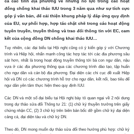
cá các tỉnh địa phương về những nỗ lực trong các hoạt
đống chống khai thác IUU trong 3 năm qua như sự tích cực
góp ý văn bản, để cải thiện khung pháp lý đáp ứng quy định
của EU, sự phối hợp, hợp tác chặt chẽ trong các hoạt động
tuyên truyền, truyền thông và trao đổi thông tin với EC, cam
kết của cộng đồng DN chống khai thác IUU…
Tuy nhiên, các đại biểu tại Hội nghị cũng có ý kiến góp ý với Chương
trình và Hiệp hội, nhấn mạnh công tác hợp tác tới các địa phương sâu
sát hơn, nhất là trong hoạt động truyền thông tới bà con ngư dân, nậu
vựa ở các địa phương thông qua các chương trình đào tạo, tập huấn
cho ngư dân và cán bộ địa phương. Đại diện các chi cục đề xuất Hiệp
hội và DN có các chương trình hỗ trợ cho ngư dân, kết nối, bao tiêu để
ngư dân yên tâm thực hiện theo quy định IUU.
Các DN và một số đại biểu tại Hội nghị bày tỏ quan ngại về 2 nội dung
trong dự thảo sửa đổi Thông tư 21: (1) chữ ký thuyền trưởng trên giấy
chứng nhận CC, (2) 3 chữ ký trên biên bản bốc dỡ gồm chữ ký đại diện
cảng cá, đại diện tàu và chữ ký DN.
Theo đó, DN mong muốn dự thảo sửa đổi theo hướng phù hợp: chữ ký