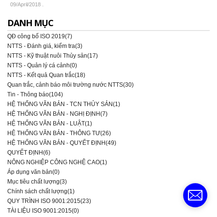
09/April/2018
.
DANH MỤC
QĐ công bố ISO 2019(7)
NTTS - Đánh giá, kiểm tra(3)
NTTS - Kỹ thuật nuôi Thủy sản(17)
NTTS - Quản lý cá cảnh(0)
NTTS - Kết quả Quan trắc(18)
Quan trắc, cảnh báo môi trường nước NTTS(30)
Tin - Thông báo(104)
HỆ THỐNG VĂN BẢN - TCN THỦY SẢN(1)
HỆ THỐNG VĂN BẢN - NGHỊ ĐỊNH(7)
HỆ THỐNG VĂN BẢN - LUẬT(1)
HỆ THỐNG VĂN BẢN - THÔNG TƯ(26)
HỆ THỐNG VĂN BẢN - QUYẾT ĐỊNH(49)
QUYẾT ĐỊNH(6)
NÔNG NGHIỆP CÔNG NGHỆ CAO(1)
Áp dụng văn bản(0)
Mục tiêu chất lượng(3)
Chính sách chất lượng(1)
QUY TRÌNH ISO 9001:2015(23)
TÀI LIỆU ISO 9001:2015(0)