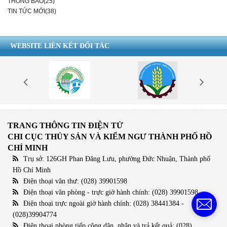
THÔNG BÁO(25)
TIN TỨC MỚI(38)
WEBSITE LIÊN KẾT ĐỐI TÁC
TRANG THÔNG TIN ĐIỆN TỬ
CHI CỤC THỦY SẢN VÀ KIỂM NGƯ THÀNH PHỐ HỒ
CHÍ MINH
Trụ sở: 126GH Phan Đăng Lưu, phường Đức Nhuận, Thành phố
Hồ Chí Minh
Điện thoại văn thư: (028) 39901598
Điện thoại văn phòng - trực giờ hành chính: (028) 39901598
Điện thoại trực ngoài giờ hành chính: (028) 38441384 -
(028)39904774
Điện thoại phòng tiếp công dân, nhận và trả kết quả: (028)