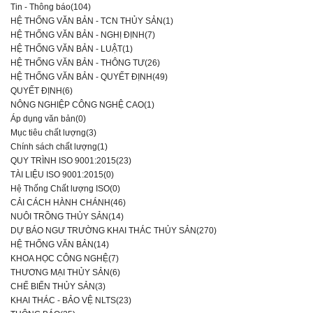
Tin - Thông báo(104)
HỆ THỐNG VĂN BẢN - TCN THỦY SẢN(1)
HỆ THỐNG VĂN BẢN - NGHỊ ĐỊNH(7)
HỆ THỐNG VĂN BẢN - LUẬT(1)
HỆ THỐNG VĂN BẢN - THÔNG TƯ(26)
HỆ THỐNG VĂN BẢN - QUYẾT ĐỊNH(49)
QUYẾT ĐỊNH(6)
NÔNG NGHIỆP CÔNG NGHỆ CAO(1)
Áp dụng văn bản(0)
Mục tiêu chất lượng(3)
Chính sách chất lượng(1)
QUY TRÌNH ISO 9001:2015(23)
TÀI LIỆU ISO 9001:2015(0)
Hệ Thống Chất lượng ISO(0)
CẢI CÁCH HÀNH CHÁNH(46)
NUÔI TRỒNG THỦY SẢN(14)
DỰ BÁO NGƯ TRƯỜNG KHAI THÁC THỦY SẢN(270)
HỆ THỐNG VĂN BẢN(14)
KHOA HỌC CÔNG NGHỆ(7)
THƯƠNG MẠI THỦY SẢN(6)
CHẾ BIẾN THỦY SẢN(3)
KHAI THÁC - BẢO VỆ NLTS(23)