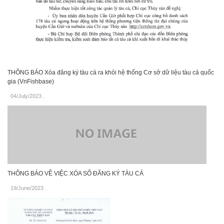
THÔNG BÁO Xóa đăng ký tàu cá ra khỏi hệ thống Cơ sở dữ liệu tàu cá quốc
gia (VnFishbase)
04/July/2023
.
THÔNG BÁO VỀ VIỆC XÓA SỐ ĐĂNG KÝ TÀU CÁ
19/June/2023
.