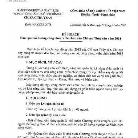
09/April/2018
.