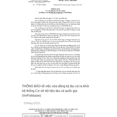
THÔNG BÁO về việc xóa đăng ký tàu cá ra khỏi
hệ thống Cơ sở dữ liệu tàu cá quốc gia
(VnFishbase)
20/May/2025
.