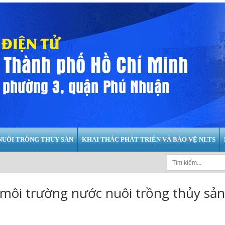
NUÔI TRỒNG THỦY SẢN
KHAI THÁC PHÁT TRIỂN VÀ BẢO VỆ NLTS
 môi trường nước nuôi trồng thủy sản