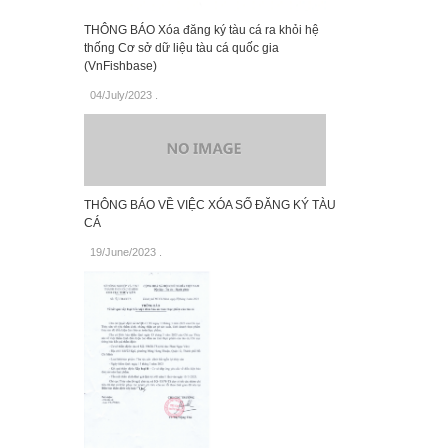
THÔNG BÁO Xóa đăng ký tàu cá ra khỏi hệ
thống Cơ sở dữ liệu tàu cá quốc gia
(VnFishbase)
04/July/2023
.
THÔNG BÁO VỀ VIỆC XÓA SỐ ĐĂNG KÝ TÀU
CÁ
19/June/2023
.