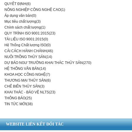
QUYẾT ĐỊNH(6)
NÔNG NGHIỆP CÔNG NGHỆ CAO(1)
Áp dụng văn bản(0)
Mục tiêu chất lượng(3)
Chính sách chất lượng(1)
QUY TRÌNH ISO 9001:2015(23)
TÀI LIỆU ISO 9001:2015(0)
Hệ Thống Chất lượng ISO(0)
CẢI CÁCH HÀNH CHÁNH(46)
NUÔI TRỒNG THỦY SẢN(14)
DỰ BÁO NGƯ TRƯỜNG KHAI THÁC THỦY SẢN(270)
HỆ THỐNG VĂN BẢN(14)
KHOA HỌC CÔNG NGHỆ(7)
THƯƠNG MẠI THỦY SẢN(6)
CHẾ BIẾN THỦY SẢN(3)
KHAI THÁC - BẢO VỆ NLTS(23)
THÔNG BÁO(25)
TIN TỨC MỚI(38)
WEBSITE LIÊN KẾT ĐỐI TÁC