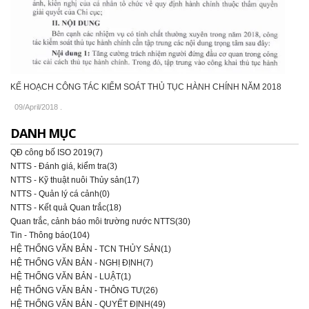
KẾ HOẠCH CÔNG TÁC KIỂM SOÁT THỦ TỤC HÀNH CHÍNH NĂM 2018
09/April/2018
.
DANH MỤC
QĐ công bố ISO 2019(7)
NTTS - Đánh giá, kiểm tra(3)
NTTS - Kỹ thuật nuôi Thủy sản(17)
NTTS - Quản lý cá cảnh(0)
NTTS - Kết quả Quan trắc(18)
Quan trắc, cảnh báo môi trường nước NTTS(30)
Tin - Thông báo(104)
HỆ THỐNG VĂN BẢN - TCN THỦY SẢN(1)
HỆ THỐNG VĂN BẢN - NGHỊ ĐỊNH(7)
HỆ THỐNG VĂN BẢN - LUẬT(1)
HỆ THỐNG VĂN BẢN - THÔNG TƯ(26)
HỆ THỐNG VĂN BẢN - QUYẾT ĐỊNH(49)