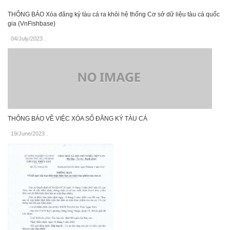
THÔNG BÁO Xóa đăng ký tàu cá ra khỏi hệ thống Cơ sở dữ liệu tàu cá quốc
gia (VnFishbase)
04/July/2023
.
THÔNG BÁO VỀ VIỆC XÓA SỐ ĐĂNG KÝ TÀU CÁ
19/June/2023
.