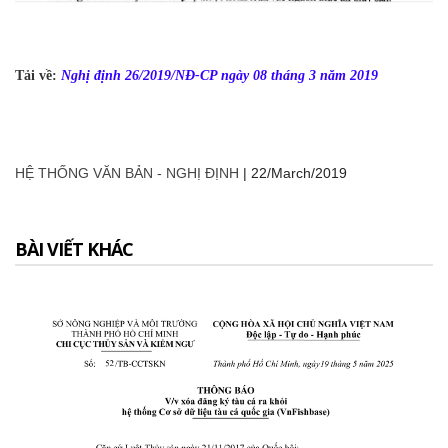
Tải về:
Nghị định 26/2019/NĐ-CP ngày 08 tháng 3 năm 2019
HỆ THỐNG VĂN BẢN - NGHỊ ĐỊNH
|
22/March/2019
BÀI VIẾT KHÁC