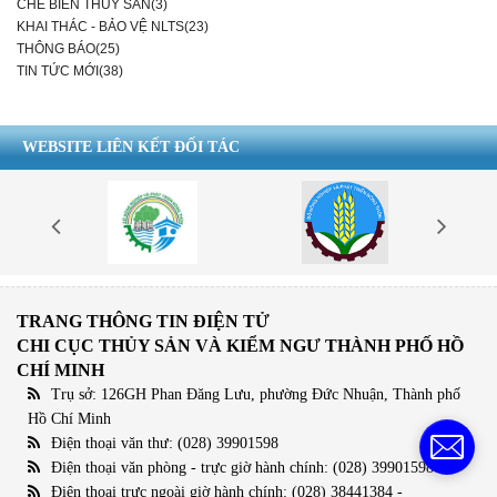
CHẾ BIẾN THỦY SẢN(3)
KHAI THÁC - BẢO VỆ NLTS(23)
THÔNG BÁO(25)
TIN TỨC MỚI(38)
WEBSITE LIÊN KẾT ĐỐI TÁC
TRANG THÔNG TIN ĐIỆN TỬ
CHI CỤC THỦY SẢN VÀ KIỂM NGƯ THÀNH PHỐ HỒ
CHÍ MINH
Trụ sở: 126GH Phan Đăng Lưu, phường Đức Nhuận, Thành phố
Hồ Chí Minh
Điện thoại văn thư: (028) 39901598
Điện thoại văn phòng - trực giờ hành chính: (028) 39901598
Điện thoại trực ngoài giờ hành chính: (028) 38441384 -