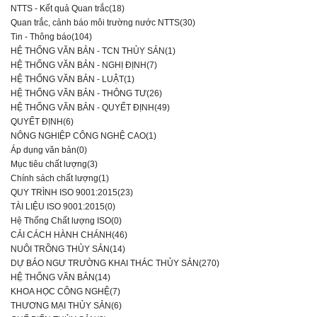
NTTS - Kết quả Quan trắc(18)
Quan trắc, cảnh báo môi trường nước NTTS(30)
Tin - Thông báo(104)
HỆ THỐNG VĂN BẢN - TCN THỦY SẢN(1)
HỆ THỐNG VĂN BẢN - NGHỊ ĐỊNH(7)
HỆ THỐNG VĂN BẢN - LUẬT(1)
HỆ THỐNG VĂN BẢN - THÔNG TƯ(26)
HỆ THỐNG VĂN BẢN - QUYẾT ĐỊNH(49)
QUYẾT ĐỊNH(6)
NÔNG NGHIỆP CÔNG NGHỆ CAO(1)
Áp dụng văn bản(0)
Mục tiêu chất lượng(3)
Chính sách chất lượng(1)
QUY TRÌNH ISO 9001:2015(23)
TÀI LIỆU ISO 9001:2015(0)
Hệ Thống Chất lượng ISO(0)
CẢI CÁCH HÀNH CHÁNH(46)
NUÔI TRỒNG THỦY SẢN(14)
DỰ BÁO NGƯ TRƯỜNG KHAI THÁC THỦY SẢN(270)
HỆ THỐNG VĂN BẢN(14)
KHOA HỌC CÔNG NGHỆ(7)
THƯƠNG MẠI THỦY SẢN(6)