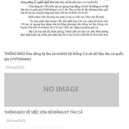
THÔNG BÁO Xóa đăng ký tàu cá ra khỏi hệ thống Cơ sở dữ liệu tàu cá quốc
gia (VnFishbase)
04/July/2023
.
THÔNG BÁO VỀ VIỆC XÓA SỐ ĐĂNG KÝ TÀU CÁ
19/June/2023
.