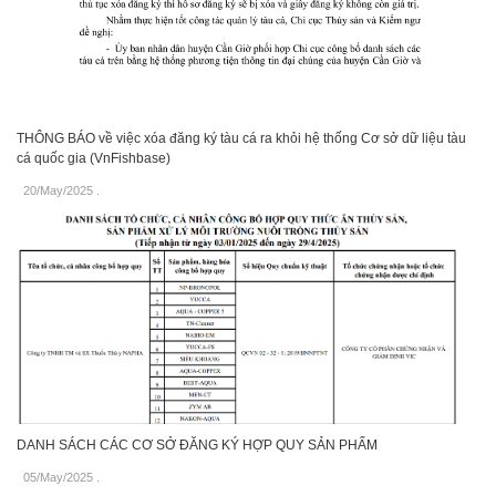
THÔNG BÁO về việc xóa đăng ký tàu cá ra khỏi hệ thống Cơ sở dữ liệu tàu
cá quốc gia (VnFishbase)
20/May/2025
.
DANH SÁCH CÁC CƠ SỞ ĐĂNG KÝ HỢP QUY SẢN PHẨM
05/May/2025
.