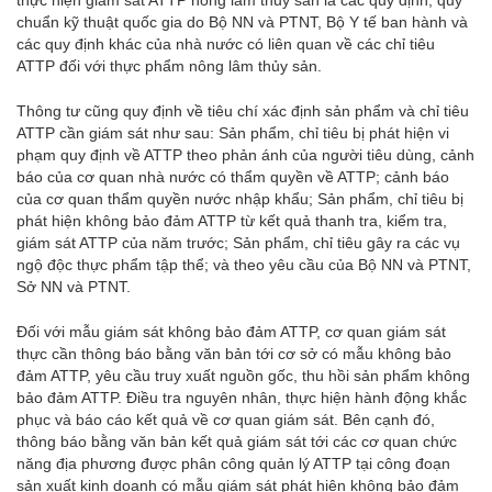
thực hiện giám sát ATTP nông lâm thủy sản là các quy định, quy
chuẩn kỹ thuật quốc gia do Bộ NN và PTNT, Bộ Y tế ban hành và
các quy định khác của nhà nước có liên quan về các chỉ tiêu
ATTP đối với thực phẩm nông lâm thủy sản.
Thông tư cũng quy định về tiêu chí xác định sản phẩm và chỉ tiêu
ATTP cần giám sát như sau: Sản phẩm, chỉ tiêu bị phát hiện vi
phạm quy định về ATTP theo phản ánh của người tiêu dùng, cảnh
báo của cơ quan nhà nước có thẩm quyền về ATTP; cảnh báo
của cơ quan thẩm quyền nước nhập khẩu; Sản phẩm, chỉ tiêu bị
phát hiện không bảo đảm ATTP từ kết quả thanh tra, kiểm tra,
giám sát ATTP của năm trước; Sản phẩm, chỉ tiêu gây ra các vụ
ngộ độc thực phẩm tập thể; và theo yêu cầu của Bộ NN và PTNT,
Sở NN và PTNT.
Đối với mẫu giám sát không bảo đảm ATTP, cơ quan giám sát
thực cần thông báo bằng văn bản tới cơ sở có mẫu không bảo
đảm ATTP, yêu cầu truy xuất nguồn gốc, thu hồi sản phẩm không
bảo đảm ATTP. Điều tra nguyên nhân, thực hiện hành động khắc
phục và báo cáo kết quả về cơ quan giám sát. Bên cạnh đó,
thông báo bằng văn bản kết quả giám sát tới các cơ quan chức
năng địa phương được phân công quản lý ATTP tại công đoạn
sản xuất kinh doanh có mẫu giám sát phát hiện không bảo đảm