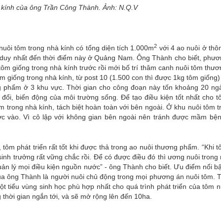
 kính của ông Trần Công Thành. Ảnh: N.Q.V
2
uôi tôm trong nhà kính có tổng diện tích 1.000m
với 4 ao nuôi ở thô
à duy nhất đến thời điểm này ở Quảng Nam. Ông Thành cho biết, phư
m giống trong nhà kính trước rồi mới bố trí thâm canh nuôi tôm thư
m giống trong nhà kính, từ post 10 (1.500 con thì được 1kg tôm giống
ơng phẩm ở 3 khu vực. Thời gian cho công đoạn này tốn khoảng 20 ng
n đổi, biến động của môi trường sống. Để tạo điều kiện tốt nhất cho 
tôm trong nhà kính, tách biệt hoàn toàn với bên ngoài. Ở khu nuôi tôm 
ược vào. Vì cô lập với không gian bên ngoài nên tránh được mầm bện
 tôm phát triển rất tốt khi được thả trong ao nuôi thương phẩm. “Khi 
 sinh trưởng rất vững chắc rồi. Để có được điều đó thì ương nuôi trong
quản lý mọi điều kiện nguồn nước” - ông Thành cho biết. Ưu điểm nổi b
của ông Thành là người nuôi chủ động trong mọi phương án nuôi tôm. 
ột tiểu vùng sinh học phù hợp nhất cho quá trình phát triển của tôm 
 thời gian ngắn tới, và sẽ mở rộng lên đến 10ha.