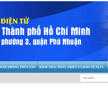
NUÔI TRỒNG THỦY SẢN
KHAI THÁC PHÁT TRIỂN VÀ BẢO VỆ NLTS