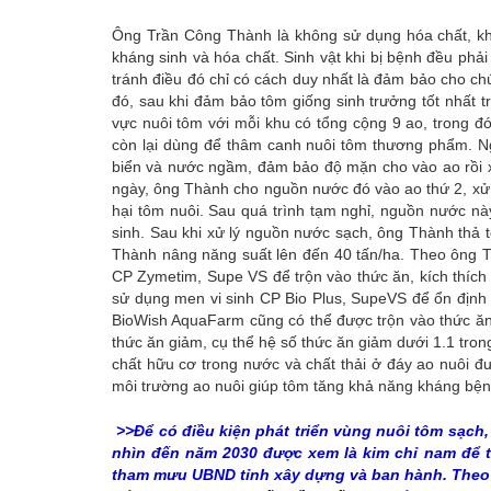
Ông Trần Công Thành là không sử dụng hóa chất, khá
kháng sinh và hóa chất. Sinh vật khi bị bệnh đều ph
tránh điều đó chỉ có cách duy nhất là đảm bảo cho c
đó, sau khi đảm bảo tôm giống sinh trưởng tốt nhất 
vực nuôi tôm với mỗi khu có tổng cộng 9 ao, trong đó
còn lại dùng để thâm canh nuôi tôm thương phẩm. N
biển và nước ngầm, đảm bảo độ mặn cho vào ao rồi xử
ngày, ông Thành cho nguồn nước đó vào ao thứ 2, xử lý
hại tôm nuôi. Sau quá trình tạm nghỉ, nguồn nước nà
sinh. Sau khi xử lý nguồn nước sạch, ông Thành thả
Thành nâng năng suất lên đến 40 tấn/ha. Theo ông T
CP Zymetim, Supe VS để trộn vào thức ăn, kích thích 
sử dụng men vi sinh CP Bio Plus, SupeVS để ổn định
BioWish AquaFarm cũng có thể được trộn vào thức ăn v
thức ăn giảm, cụ thể hệ số thức ăn giảm dưới 1.1 tron
chất hữu cơ trong nước và chất thải ở đáy ao nuôi đư
môi trường ao nuôi giúp tôm tăng khả năng kháng bệnh
>>Để có điều kiện phát triển vùng nuôi tôm sạch
nhìn đến năm 2030 được xem là kim chỉ nam để t
tham mưu UBND tỉnh xây dựng và ban hành. Theo S