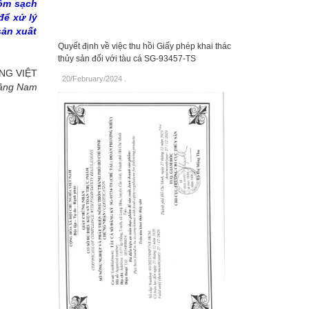
tôm sạch
để xử lý
sản xuất
Quyết định về việc thu hồi Giấy phép khai thác
thủy sản đối với tàu cá SG-93457-TS
NG VIỆT
20/February/2024
.
ảng Nam