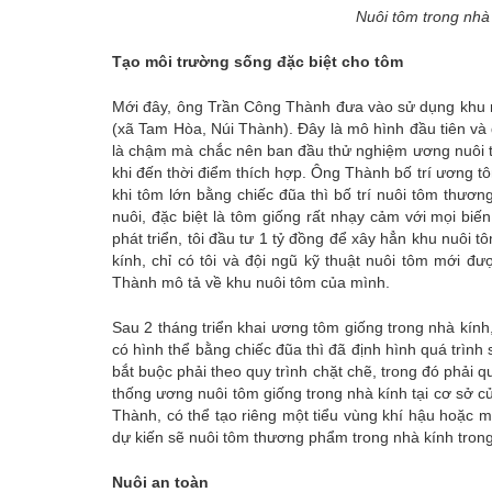
Nuôi tôm trong nhà
Tạo môi trường sống đặc biệt cho tôm
Mới đây, ông Trần Công Thành đưa vào sử dụng khu n
(xã Tam Hòa, Núi Thành). Đây là mô hình đầu tiên v
là chậm mà chắc nên ban đầu thử nghiệm ương nuôi tô
khi đến thời điểm thích hợp. Ông Thành bố trí ương tô
khi tôm lớn bằng chiếc đũa thì bố trí nuôi tôm thư
nuôi, đặc biệt là tôm giống rất nhạy cảm với mọi biế
phát triển, tôi đầu tư 1 tỷ đồng để xây hẳn khu nuôi 
kính, chỉ có tôi và đội ngũ kỹ thuật nuôi tôm mới đ
Thành mô tả về khu nuôi tôm của mình.
Sau 2 tháng triển khai ương tôm giống trong nhà kính,
có hình thể bằng chiếc đũa thì đã định hình quá trình
bắt buộc phải theo quy trình chặt chẽ, trong đó phải 
thống ương nuôi tôm giống trong nhà kính tại cơ sở 
Thành, có thể tạo riêng một tiểu vùng khí hậu hoặc m
dự kiến sẽ nuôi tôm thương phẩm trong nhà kính trong
Nuôi an toàn