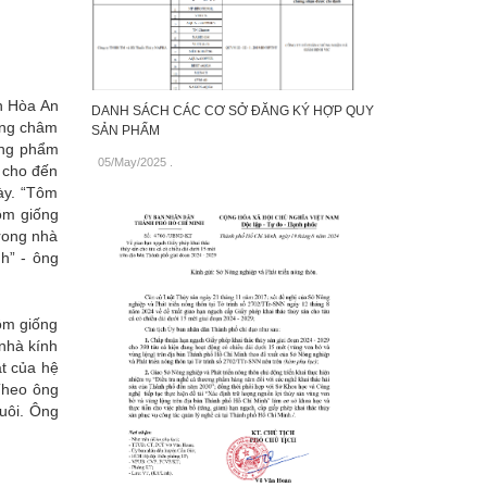
n Hòa An
DANH SÁCH CÁC CƠ SỞ ĐĂNG KÝ HỢP QUY
ơng châm
SẢN PHẨM
ơng phẩm
05/May/2025
.
) cho đến
ày. “Tôm
tôm giống
trong nhà
h” - ông
tôm giống
 nhà kính
ật của hệ
Theo ông
nuôi. Ông