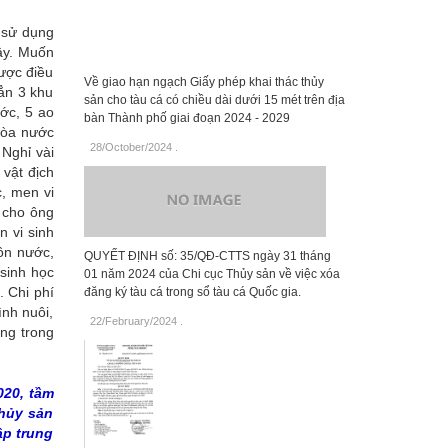
 sử dụng
vậy. Muốn
được điều
Về giao hạn ngạch Giấy phép khai thác thủy
hẳn 3 khu
sản cho tàu cá có chiều dài dưới 15 mét trên địa
ước, 5 ao
bàn Thành phố giai đoạn 2024 - 2029
hòa nước
28/October/2024
.
Nghỉ vài
 vật địch
, men vi
 cho ông
 vi sinh
uồn nước,
QUYẾT ĐỊNH số: 35/QĐ-CTTS ngày 31 tháng
sinh học
01 năm 2024 của Chi cục Thủy sản về việc xóa
. Chi phí
đăng ký tàu cá trong sổ tàu cá Quốc gia.
ình nuôi,
22/February/2024
.
ỡng trong
020, tầm
thủy sản
ập trung