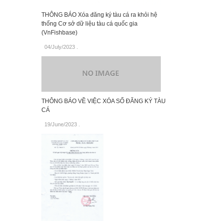
THÔNG BÁO Xóa đăng ký tàu cá ra khỏi hệ
thống Cơ sở dữ liệu tàu cá quốc gia
(VnFishbase)
04/July/2023
.
THÔNG BÁO VỀ VIỆC XÓA SỐ ĐĂNG KÝ TÀU
CÁ
19/June/2023
.