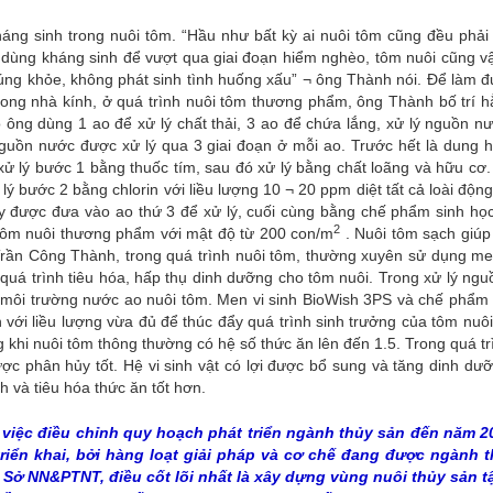
ng sinh trong nuôi tôm. “Hầu như bất kỳ ai nuôi tôm cũng đều phải
ải dùng kháng sinh để vượt qua giai đoạn hiểm nghèo, tôm nuôi cũng 
húng khỏe, không phát sinh tình huống xấu” ¬ ông Thành nói. Để làm 
trong nhà kính, ở quá trình nuôi tôm thương phẩm, ông Thành bố trí 
 ông dùng 1 ao để xử lý chất thải, 3 ao để chứa lắng, xử lý nguồn n
guồn nước được xử lý qua 3 giai đoạn ở mỗi ao. Trước hết là dung 
 lý bước 1 bằng thuốc tím, sau đó xử lý bằng chất loãng và hữu cơ. 
 bước 2 bằng chlorin với liều lượng 10 ¬ 20 ppm diệt tất cả loài động
y được đưa vào ao thứ 3 để xử lý, cuối cùng bằng chế phẩm sinh học
2
 tôm nuôi thương phẩm với mật độ từ 200 con/m
. Nuôi tôm sạch giúp
rần Công Thành, trong quá trình nuôi tôm, thường xuyên sử dụng men
quá trình tiêu hóa, hấp thụ dinh dưỡng cho tôm nuôi. Trong xử lý ng
 môi trường nước ao nuôi tôm. Men vi sinh BioWish 3PS và chế phẩm 
ới liều lượng vừa đủ để thúc đẩy quá trình sinh trưởng của tôm nuôi
g khi nuôi tôm thông thường có hệ số thức ăn lên đến 1.5. Trong quá tr
ợc phân hủy tốt. Hệ vi sinh vật có lợi được bổ sung và tăng dinh dư
 và tiêu hóa thức ăn tốt hơn.
, việc điều chỉnh quy hoạch phát triển ngành thủy sản đến năm 2
riển khai, bởi hàng loạt giải pháp và cơ chế đang được ngành 
ở NN&PTNT, điều cốt lõi nhất là xây dựng vùng nuôi thủy sản t