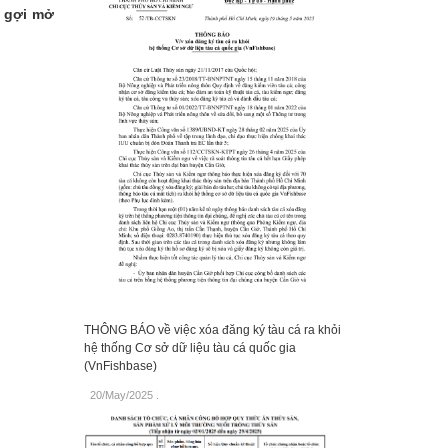
ã gợi mở
THÔNG BÁO về việc xóa đăng ký tàu cá ra khỏi
hệ thống Cơ sở dữ liệu tàu cá quốc gia
(VnFishbase)
20/May/2025
.