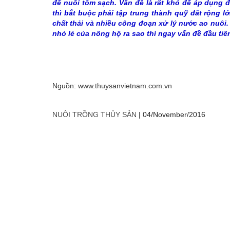
để nuôi tôm sạch. Vấn đề là rất khó để áp dụng 
thì bắt buộc phải tập trung thành quỹ đất rộng 
chất thải và nhiều công đoạn xử lý nước ao nuôi.
nhỏ lẻ của nông hộ ra sao thì ngay vấn đề đầu tiên
Nguồn:
www.thuysanvietnam.com.vn
NUÔI TRỒNG THỦY SẢN
|
04/November/2016