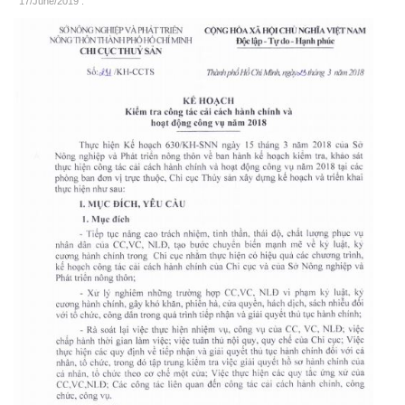
17/June/2019
.