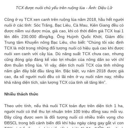
TCX được nuôi chủ yếu trên ruộng lúa - Ảnh: Diệu Lữ
Cũng ở vụ TCX xen canh trên ruộng lúa năm 2018, hầu hết người
nuôi ở các tỉnh: Sóc Trăng, Bạc Liêu, Cà Mau, Kiên Giang đều có
được niềm vui được mùa, giá cao, khi có thời điểm giá TCX loại 1
lên đến 230.000 đồng/kg. Ông Huỳnh Quốc Khởi, Giám đốc
Trung tâm Khuyến nông Bạc Liêu, cho biết: “Chúng tôi xác định
TCX là một trong những đối tượng nuôi có hiệu quả cao khi được
nuôi xen canh với cây lúa. Dù năng suất TCX chưa cao, nhưng
cũng đóng góp đáng kể vào lợi nhuận của nông dân so với chỉ
đơn thuần trồng lúa. Vì vậy, diện tích nuôi TCX của tỉnh những
năm gần đây bắt đầu tăng lên. Đặc biệt, vụ năm 2018 được giá
cao, đa số người nuôi đều có lãi nên ở vụ nuôi năm nay, nhiều
khả năng diện tích, sản lượng TCX của tỉnh sẽ tăng lên”.
Nhiều thách thức
Theo ước tính, nếu thả nuôi TCX toàn đực trên diện tích 1 ha,
người nuôi có thể thu lợi nhuận trên 100 triệu đồng sau mỗi vụ.
Đây cũng được xem là đối tượng nuôi có nhiều triển vọng cho
ĐBSCL trong bối cảnh biến đổi khí hậu ngày càng gay gắt vì con
0