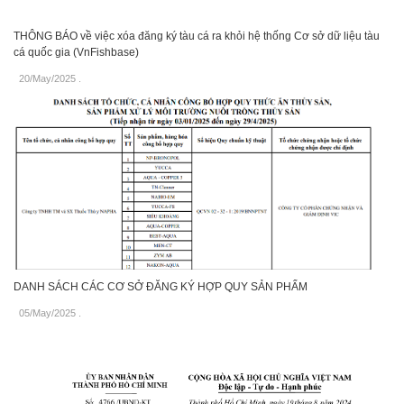
THÔNG BÁO về việc xóa đăng ký tàu cá ra khỏi hệ thống Cơ sở dữ liệu tàu
cá quốc gia (VnFishbase)
20/May/2025
.
DANH SÁCH CÁC CƠ SỞ ĐĂNG KÝ HỢP QUY SẢN PHẨM
05/May/2025
.