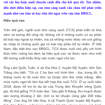
với cây lúa hoặc nuôi chuyên canh đều cho kết quả tốt. Tuy nhiên,
đến thời điểm hiện tại, con tôm càng xanh vẫn chưa thể phát triển
mạnh như con tôm sú hay tôm thẻ ngay trên vựa tôm ĐBSCL.
Hiệu quả cao
Trên thế giới, nghề nuôi tôm càng xanh (TCX) phát triển từ khá
sớm và tương đối rộng rãi, không chỉ ở những nước có sự phân
bố loài này ngoài tự nhiên, mà cả những nước khác với con giống
du nhập từ những quốc gia có loài này phân bố tự nhiên. Ở Việt
Nam, đặc biệt khu vực ĐBSCL, TCX được nuôi chủ yếu với hình
thức trên ruộng lúa đem lại hiệu quả cao và được xem như một
đối tượng xuất khẩu thủy sản nước ngọt chủ lực.
Ông Lâm Quốc Tuấn, ở xã Gia Hòa 2, huyện Mỹ Xuyên, tỉnh Sóc
Trăng cho biết: “Tôi có 2 ha làm mô hình tôm - lúa; trong đó, 6
tháng nước lợ tôi nuôi tôm sú (hoặc tôm thẻ chân trắng), đến
mùa nước ngọt tôi làm lúa kết hợp thả nuôi TCX. Ở vụ nuôi năm
2018, được hỗ trợ từ dự án của Trung tâm Khuyến nông Quốc
gia, tôi thả giống TCX toàn đực. Sau gần 8 tháng, thu hoạch được
sản lượng khoảng 2 tấn, tính ra lợi nhuận cũng gần 200 triệu
đồng”. Còn ông Võ Văn Hoa, ở xã Thạnh Quới, huyện Mỹ Xuyên,