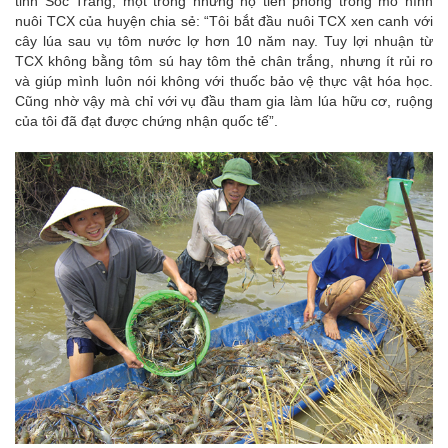
tỉnh Sóc Trăng, một trong những hộ tiên phong trong mô hình
nuôi TCX của huyện chia sẻ: “Tôi bắt đầu nuôi TCX xen canh với
cây lúa sau vụ tôm nước lợ hơn 10 năm nay. Tuy lợi nhuận từ
TCX không bằng tôm sú hay tôm thẻ chân trắng, nhưng ít rủi ro
và giúp mình luôn nói không với thuốc bảo vệ thực vật hóa học.
Cũng nhờ vậy mà chỉ với vụ đầu tham gia làm lúa hữu cơ, ruộng
của tôi đã đạt được chứng nhận quốc tế”.