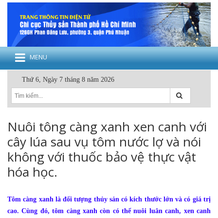
MENU
Thứ 6, Ngày 7 tháng 8 năm 2026
Nuôi tông càng xanh xen canh với
cây lúa sau vụ tôm nước lợ và nói
không với thuốc bảo vệ thực vật
hóa học.
Tôm càng xanh là đối tượng thủy sản có kích thước lớn và có giá trị
cao. Cùng đó, tôm càng xanh còn có thể nuôi luân canh, xen canh