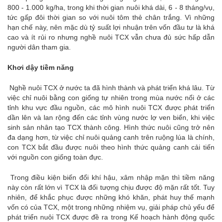
800 - 1.000 kg/ha, trong khi thời gian nuôi khá dài, 6 - 8 tháng/vụ,
tức gấp đôi thời gian so với nuôi tôm thẻ chân trắng. Vì những
hạn chế này, nên mặc dù tỷ suất lợi nhuận trên vốn đầu tư là khá
cao và ít rủi ro nhưng nghề nuôi TCX vẫn chưa đủ sức hấp dẫn
người dân tham gia.
Khơi dậy tiềm năng
Nghề nuôi TCX ở nước ta đã hình thành và phát triển khá lâu. Từ
việc chỉ nuôi bằng con giống tự nhiên trong mùa nước nổi ở các
tỉnh khu vực đầu nguồn, các mô hình nuôi TCX được phát triển
dần lên và lan rộng đến các tỉnh vùng nước lợ ven biển, khi việc
sinh sản nhân tạo TCX thành công. Hình thức nuôi cũng trở nên
đa dạng hơn, từ việc chỉ nuôi quảng canh trên ruộng lúa là chính,
con TCX bắt đầu được nuôi theo hình thức quảng canh cải tiến
với nguồn con giống toàn đực.
Trong điều kiện biến đổi khí hậu, xâm nhập mặn thì tiềm năng
này còn rất lớn vì TCX là đối tượng chịu được độ mặn rất tốt. Tuy
nhiên, để khắc phục được những khó khăn, phát huy thế mạnh
vốn có của TCX, một trong những nhiệm vụ, giải pháp chủ yếu để
phát triển nuôi TCX được đề ra trong Kế hoạch hành động quốc