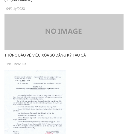
gia (VnFishbase)
04/July/2023
.
THÔNG BÁO VỀ VIỆC XÓA SỐ ĐĂNG KÝ TÀU CÁ
19/June/2023
.