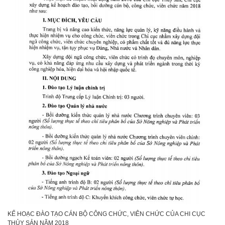
KẾ HOẠC ĐÀO TẠO CÁN BỘ CÔNG CHỨC, VIÊN CHỨC CỦA CHI CỤC
THỦY SẢN NĂM 2018