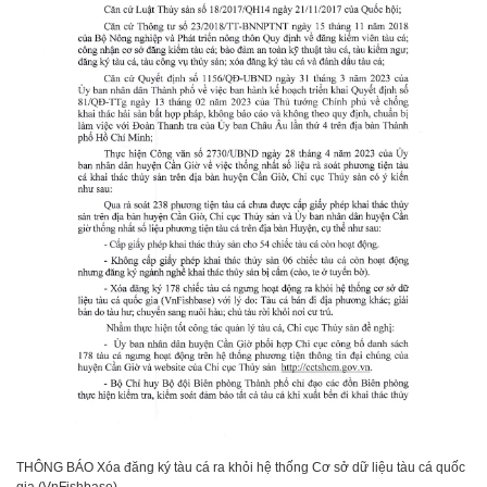
THÔNG BÁO Xóa đăng ký tàu cá ra khỏi hệ thống Cơ sở dữ liệu tàu cá quốc