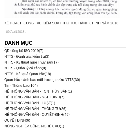
KẾ HOẠCH CÔNG TÁC KIỂM SOÁT THỦ TỤC HÀNH CHÍNH NĂM 2018
09/April/2018
.
DANH MỤC
QĐ công bố ISO 2019(7)
NTTS - Đánh giá, kiểm tra(3)
NTTS - Kỹ thuật nuôi Thủy sản(17)
NTTS - Quản lý cá cảnh(0)
NTTS - Kết quả Quan trắc(18)
Quan trắc, cảnh báo môi trường nước NTTS(30)
Tin - Thông báo(104)
HỆ THỐNG VĂN BẢN - TCN THỦY SẢN(1)
HỆ THỐNG VĂN BẢN - NGHỊ ĐỊNH(7)
HỆ THỐNG VĂN BẢN - LUẬT(1)
HỆ THỐNG VĂN BẢN - THÔNG TƯ(26)
HỆ THỐNG VĂN BẢN - QUYẾT ĐỊNH(49)
QUYẾT ĐỊNH(6)
NÔNG NGHIỆP CÔNG NGHỆ CAO(1)