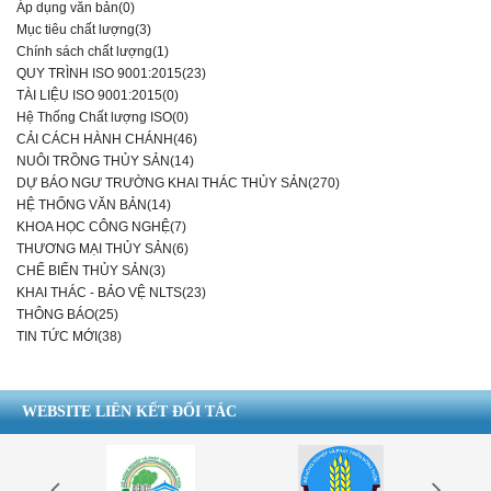
Áp dụng văn bản(0)
Mục tiêu chất lượng(3)
Chính sách chất lượng(1)
QUY TRÌNH ISO 9001:2015(23)
TÀI LIỆU ISO 9001:2015(0)
Hệ Thống Chất lượng ISO(0)
CẢI CÁCH HÀNH CHÁNH(46)
NUÔI TRỒNG THỦY SẢN(14)
DỰ BÁO NGƯ TRƯỜNG KHAI THÁC THỦY SẢN(270)
HỆ THỐNG VĂN BẢN(14)
KHOA HỌC CÔNG NGHỆ(7)
THƯƠNG MẠI THỦY SẢN(6)
CHẾ BIẾN THỦY SẢN(3)
KHAI THÁC - BẢO VỆ NLTS(23)
THÔNG BÁO(25)
TIN TỨC MỚI(38)
WEBSITE LIÊN KẾT ĐỐI TÁC