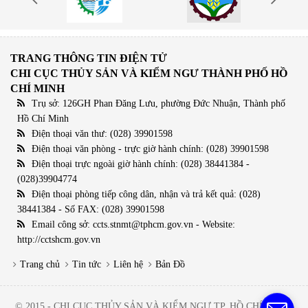
TRANG THÔNG TIN ĐIỆN TỬ
CHI CỤC THỦY SẢN VÀ KIỂM NGƯ THÀNH PHỐ HỒ
CHÍ MINH
Trụ sở: 126GH Phan Đăng Lưu, phường Đức Nhuận, Thành phố
Hồ Chí Minh
Điện thoại văn thư: (028) 39901598
Điện thoại văn phòng - trực giờ hành chính: (028) 39901598
Điện thoại trực ngoài giờ hành chính: (028) 38441384 -
(028)39904774
Điện thoại phòng tiếp công dân, nhận và trả kết quả: (028)
38441384 - Số FAX: (028) 39901598
Email công sở: ccts.stnmt@tphcm.gov.vn - Website:
http://cctshcm.gov.vn
Trang chủ
Tin tức
Liên hệ
Bản Đồ
© 2015 - CHI CỤC THỦY SẢN VÀ KIỂM NGƯ TP. HỒ CHÍ MINH.