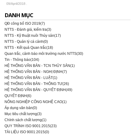
09/April/2018
.
DANH MỤC
QĐ công bố ISO 2019(7)
NTTS - Đánh giá, kiểm tra(3)
NTTS - Kỹ thuật nuôi Thủy sản(17)
NTTS - Quản lý cá cảnh(0)
NTTS - Kết quả Quan trắc(18)
Quan trắc, cảnh báo môi trường nước NTTS(30)
Tin - Thông báo(104)
HỆ THỐNG VĂN BẢN - TCN THỦY SẢN(1)
HỆ THỐNG VĂN BẢN - NGHỊ ĐỊNH(7)
HỆ THỐNG VĂN BẢN - LUẬT(1)
HỆ THỐNG VĂN BẢN - THÔNG TƯ(26)
HỆ THỐNG VĂN BẢN - QUYẾT ĐỊNH(49)
QUYẾT ĐỊNH(6)
NÔNG NGHIỆP CÔNG NGHỆ CAO(1)
Áp dụng văn bản(0)
Mục tiêu chất lượng(3)
Chính sách chất lượng(1)
QUY TRÌNH ISO 9001:2015(23)
TÀI LIỆU ISO 9001:2015(0)