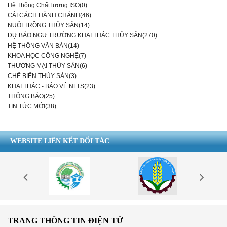
Hệ Thống Chất lượng ISO(0)
CẢI CÁCH HÀNH CHÁNH(46)
NUÔI TRỒNG THỦY SẢN(14)
DỰ BÁO NGƯ TRƯỜNG KHAI THÁC THỦY SẢN(270)
HỆ THỐNG VĂN BẢN(14)
KHOA HỌC CÔNG NGHỆ(7)
THƯƠNG MẠI THỦY SẢN(6)
CHẾ BIẾN THỦY SẢN(3)
KHAI THÁC - BẢO VỆ NLTS(23)
THÔNG BÁO(25)
TIN TỨC MỚI(38)
WEBSITE LIÊN KẾT ĐỐI TÁC
TRANG THÔNG TIN ĐIỆN TỬ