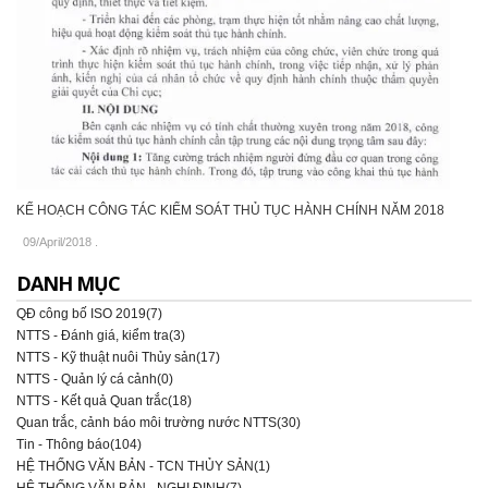
KẾ HOẠCH CÔNG TÁC KIỂM SOÁT THỦ TỤC HÀNH CHÍNH NĂM 2018
09/April/2018
.
DANH MỤC
QĐ công bố ISO 2019(7)
NTTS - Đánh giá, kiểm tra(3)
NTTS - Kỹ thuật nuôi Thủy sản(17)
NTTS - Quản lý cá cảnh(0)
NTTS - Kết quả Quan trắc(18)
Quan trắc, cảnh báo môi trường nước NTTS(30)
Tin - Thông báo(104)
HỆ THỐNG VĂN BẢN - TCN THỦY SẢN(1)
HỆ THỐNG VĂN BẢN - NGHỊ ĐỊNH(7)