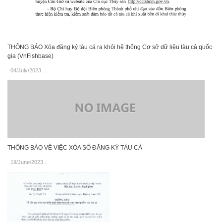
THÔNG BÁO Xóa đăng ký tàu cá ra khỏi hệ thống Cơ sở dữ liệu tàu cá quốc
gia (VnFishbase)
04/July/2023
.
THÔNG BÁO VỀ VIỆC XÓA SỐ ĐĂNG KÝ TÀU CÁ
19/June/2023
.