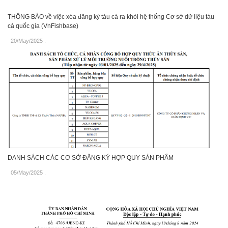
THÔNG BÁO về việc xóa đăng ký tàu cá ra khỏi hệ thống Cơ sở dữ liệu tàu
cá quốc gia (VnFishbase)
20/May/2025
.
DANH SÁCH CÁC CƠ SỞ ĐĂNG KÝ HỢP QUY SẢN PHẨM
05/May/2025
.