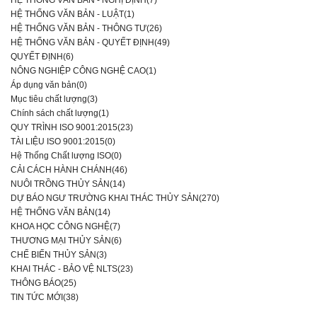
HỆ THỐNG VĂN BẢN - LUẬT(1)
HỆ THỐNG VĂN BẢN - THÔNG TƯ(26)
HỆ THỐNG VĂN BẢN - QUYẾT ĐỊNH(49)
QUYẾT ĐỊNH(6)
NÔNG NGHIỆP CÔNG NGHỆ CAO(1)
Áp dụng văn bản(0)
Mục tiêu chất lượng(3)
Chính sách chất lượng(1)
QUY TRÌNH ISO 9001:2015(23)
TÀI LIỆU ISO 9001:2015(0)
Hệ Thống Chất lượng ISO(0)
CẢI CÁCH HÀNH CHÁNH(46)
NUÔI TRỒNG THỦY SẢN(14)
DỰ BÁO NGƯ TRƯỜNG KHAI THÁC THỦY SẢN(270)
HỆ THỐNG VĂN BẢN(14)
KHOA HỌC CÔNG NGHỆ(7)
THƯƠNG MẠI THỦY SẢN(6)
CHẾ BIẾN THỦY SẢN(3)
KHAI THÁC - BẢO VỆ NLTS(23)
THÔNG BÁO(25)
TIN TỨC MỚI(38)