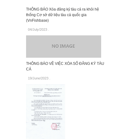
THÔNG BÁO Xóa đăng ký tàu cá ra khỏi hệ
thống Cơ sở dữ liệu tàu cá quốc gia
(VnFishbase)
04/July/2023
.
THÔNG BÁO VỀ VIỆC XÓA SỐ ĐĂNG KÝ TÀU
CÁ
19/June/2023
.