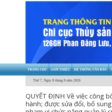
TRANG CHỦ
GIỚI THIỆU
HỆ THỐNG VĂN BẢN
Thứ 7, Ngày 8 tháng 8 năm 2026
QUYẾT ĐỊNH Về việc công bố
hành; được sửa đổi, bổ sung 
phạm vi chức năng quản lý 