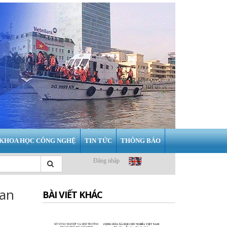
KHOA HỌC CÔNG NGHỆ
TIN TỨC
THÔNG BÁO
Đăng nhập
ban
BÀI VIẾT KHÁC