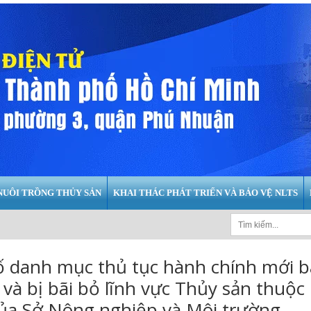
NUÔI TRỒNG THỦY SẢN
KHAI THÁC PHÁT TRIỂN VÀ BẢO VỆ NLTS
 danh mục thủ tục hành chính mới 
và bị bãi bỏ lĩnh vực Thủy sản thuộc
của Sở Nông nghiệp và Môi trường