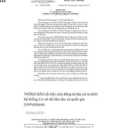
THÔNG BÁO về việc xóa đăng ký tàu cá ra khỏi
hệ thống Cơ sở dữ liệu tàu cá quốc gia
(VnFishbase)
20/May/2025
.