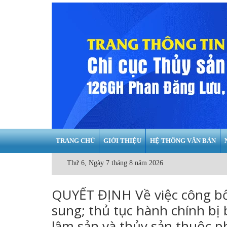
TRANG CHỦ
GIỚI THIỆU
HỆ THỐNG VĂN BẢN
Thứ 6, Ngày 7 tháng 8 năm 2026
QUYẾT ĐỊNH Về việc công bố
sung; thủ tục hành chính bị 
lâm sản và thủy sản thuộc p