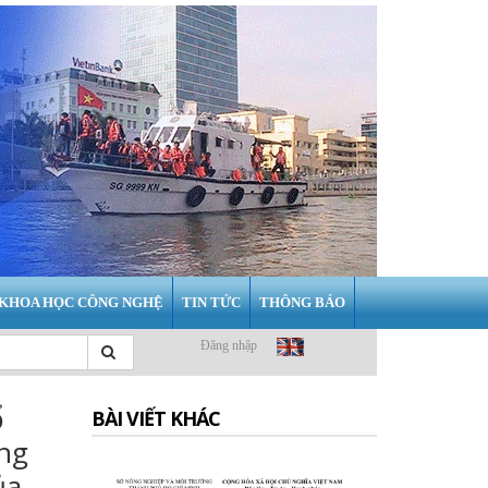
KHOA HỌC CÔNG NGHỆ
TIN TỨC
THÔNG BÁO
Đăng nhập
ổ
BÀI VIẾT KHÁC
ông
ủa