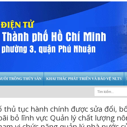
NUÔI TRỒNG THỦY SẢN
KHAI THÁC PHÁT TRIỂN VÀ BẢO VỆ NLTS
 thủ tục hành chính được sửa đổi, b
bãi bỏ lĩnh vực Quản lý chất lượng n
hạm vi chức năng quản lý nhà nước c