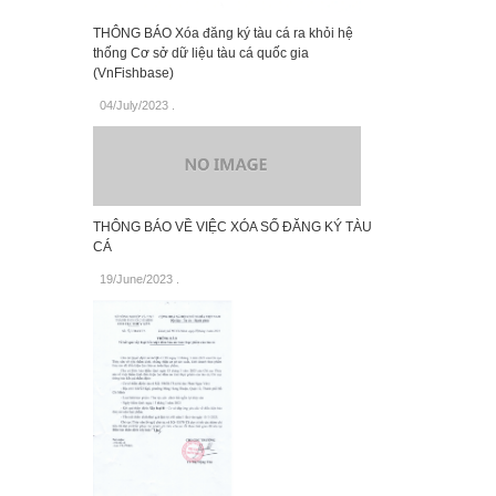
THÔNG BÁO Xóa đăng ký tàu cá ra khỏi hệ
thống Cơ sở dữ liệu tàu cá quốc gia
(VnFishbase)
04/July/2023
.
THÔNG BÁO VỀ VIỆC XÓA SỐ ĐĂNG KÝ TÀU
CÁ
19/June/2023
.