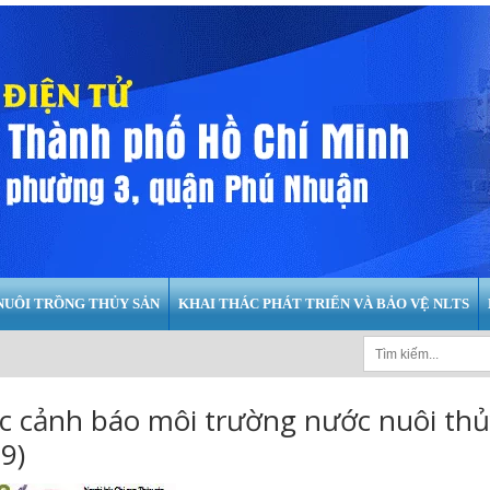
NUÔI TRỒNG THỦY SẢN
KHAI THÁC PHÁT TRIỂN VÀ BẢO VỆ NLTS
c cảnh báo môi trường nước nuôi thủ
9)