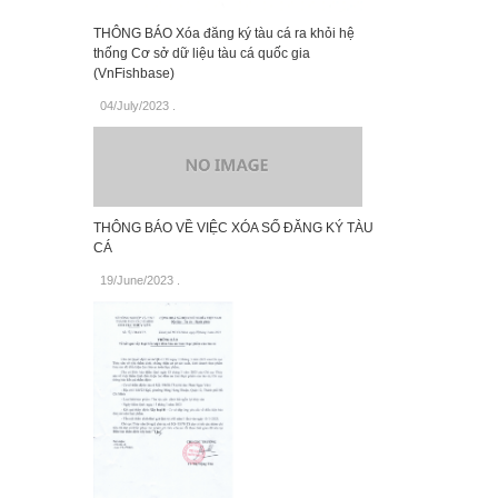
THÔNG BÁO Xóa đăng ký tàu cá ra khỏi hệ
thống Cơ sở dữ liệu tàu cá quốc gia
(VnFishbase)
04/July/2023
.
THÔNG BÁO VỀ VIỆC XÓA SỐ ĐĂNG KÝ TÀU
CÁ
19/June/2023
.