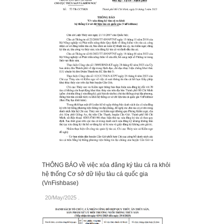
THÔNG BÁO về việc xóa đăng ký tàu cá ra khỏi
hệ thống Cơ sở dữ liệu tàu cá quốc gia
(VnFishbase)
20/May/2025
.