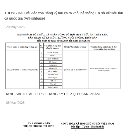
THÔNG BÁO về việc xóa đăng ký tàu cá ra khỏi hệ thống Cơ sở dữ liệu tàu
cá quốc gia (VnFishbase)
20/May/2025
.
DANH SÁCH CÁC CƠ SỞ ĐĂNG KÝ HỢP QUY SẢN PHẨM
05/May/2025
.