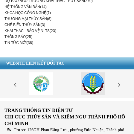
DỰ BÁO NGƯ TRƯỜNG KHAI THÁC THỦY SẢN(270)
HỆ THỐNG VĂN BẢN(14)
KHOA HỌC CÔNG NGHỆ(7)
THƯƠNG MẠI THỦY SẢN(6)
CHẾ BIẾN THỦY SẢN(3)
KHAI THÁC - BẢO VỆ NLTS(23)
THÔNG BÁO(25)
TIN TỨC MỚI(38)
WEBSITE LIÊN KẾT ĐỐI TÁC
TRANG THÔNG TIN ĐIỆN TỬ
CHI CỤC THỦY SẢN VÀ KIỂM NGƯ THÀNH PHỐ HỒ
CHÍ MINH
Trụ sở: 126GH Phan Đăng Lưu, phường Đức Nhuận, Thành phố