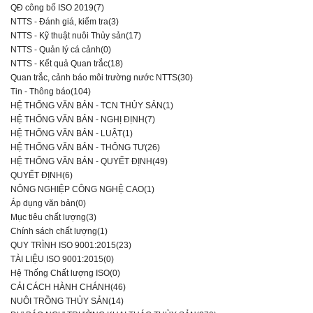
QĐ công bố ISO 2019(7)
NTTS - Đánh giá, kiểm tra(3)
NTTS - Kỹ thuật nuôi Thủy sản(17)
NTTS - Quản lý cá cảnh(0)
NTTS - Kết quả Quan trắc(18)
Quan trắc, cảnh báo môi trường nước NTTS(30)
Tin - Thông báo(104)
HỆ THỐNG VĂN BẢN - TCN THỦY SẢN(1)
HỆ THỐNG VĂN BẢN - NGHỊ ĐỊNH(7)
HỆ THỐNG VĂN BẢN - LUẬT(1)
HỆ THỐNG VĂN BẢN - THÔNG TƯ(26)
HỆ THỐNG VĂN BẢN - QUYẾT ĐỊNH(49)
QUYẾT ĐỊNH(6)
NÔNG NGHIỆP CÔNG NGHỆ CAO(1)
Áp dụng văn bản(0)
Mục tiêu chất lượng(3)
Chính sách chất lượng(1)
QUY TRÌNH ISO 9001:2015(23)
TÀI LIỆU ISO 9001:2015(0)
Hệ Thống Chất lượng ISO(0)
CẢI CÁCH HÀNH CHÁNH(46)
NUÔI TRỒNG THỦY SẢN(14)