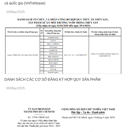
cá quốc gia (VnFishbase)
20/May/2025
.
DANH SÁCH CÁC CƠ SỞ ĐĂNG KÝ HỢP QUY SẢN PHẨM
05/May/2025
.