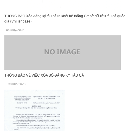
THÔNG BÁO Xóa đăng ký tàu cá ra khỏi hệ thống Cơ sở dữ liệu tàu cá quốc
gia (VnFishbase)
04/July/2023
.
THÔNG BÁO VỀ VIỆC XÓA SỐ ĐĂNG KÝ TÀU CÁ
19/June/2023
.