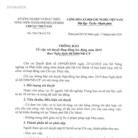
10/July/2019
.