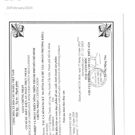
20/February/2024
.