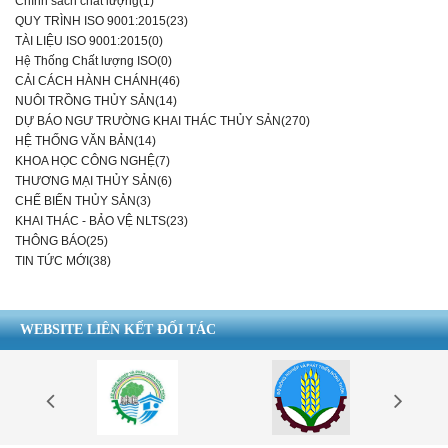
Chính sách chất lượng(1)
QUY TRÌNH ISO 9001:2015(23)
TÀI LIỆU ISO 9001:2015(0)
Hệ Thống Chất lượng ISO(0)
CẢI CÁCH HÀNH CHÁNH(46)
NUÔI TRỒNG THỦY SẢN(14)
DỰ BÁO NGƯ TRƯỜNG KHAI THÁC THỦY SẢN(270)
HỆ THỐNG VĂN BẢN(14)
KHOA HỌC CÔNG NGHỆ(7)
THƯƠNG MẠI THỦY SẢN(6)
CHẾ BIẾN THỦY SẢN(3)
KHAI THÁC - BẢO VỆ NLTS(23)
THÔNG BÁO(25)
TIN TỨC MỚI(38)
WEBSITE LIÊN KẾT ĐỐI TÁC