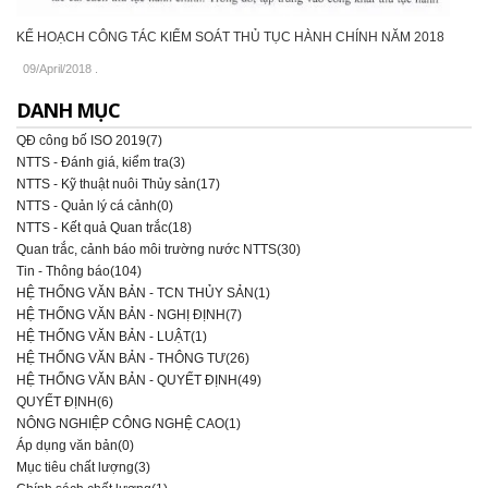
KẾ HOẠCH CÔNG TÁC KIỂM SOÁT THỦ TỤC HÀNH CHÍNH NĂM 2018
09/April/2018
.
DANH MỤC
QĐ công bố ISO 2019(7)
NTTS - Đánh giá, kiểm tra(3)
NTTS - Kỹ thuật nuôi Thủy sản(17)
NTTS - Quản lý cá cảnh(0)
NTTS - Kết quả Quan trắc(18)
Quan trắc, cảnh báo môi trường nước NTTS(30)
Tin - Thông báo(104)
HỆ THỐNG VĂN BẢN - TCN THỦY SẢN(1)
HỆ THỐNG VĂN BẢN - NGHỊ ĐỊNH(7)
HỆ THỐNG VĂN BẢN - LUẬT(1)
HỆ THỐNG VĂN BẢN - THÔNG TƯ(26)
HỆ THỐNG VĂN BẢN - QUYẾT ĐỊNH(49)
QUYẾT ĐỊNH(6)
NÔNG NGHIỆP CÔNG NGHỆ CAO(1)
Áp dụng văn bản(0)
Mục tiêu chất lượng(3)