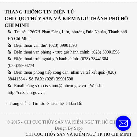
TRANG THÔNG TIN ĐIỆN TỬ
CHI CỤC THỦY SẢN VÀ KIỂM NGƯ THÀNH PHỐ HỒ
CHÍ MINH
Trụ sở: 126GH Phan Đăng Lưu, phường Đức Nhuận, Thành phố
Hồ Chí Minh
Điện thoại văn thư: (028) 39901598
Điện thoại văn phòng - trực giờ hành chính: (028) 39901598
Điện thoại trực ngoài giờ hành chính: (028) 38441384 -
(028)39904774
Điện thoại phòng tiếp công dân, nhận và trả kết quả: (028)
38441384 - Số FAX: (028) 39901598
Email công sở: ccts.stnmt@tphcm.gov.vn - Website:
http://cctshcm.gov.vn
Trang chủ
Tin tức
Liên hệ
Bản Đồ
© 2015 - CHI CỤC THỦY SẢN VÀ KIỂM NGƯ TP. HỒ CHÍ MINH.
Design By Sapo
CHI CỤC THỦY SẢN VÀ KIỂM NGƯ TP. HỒ CHÍ MINH