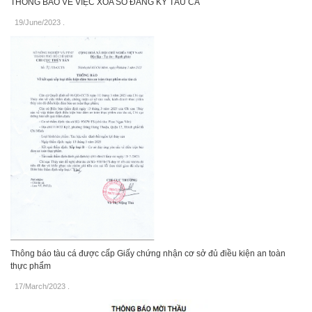
THÔNG BÁO VỀ VIỆC XÓA SỐ ĐĂNG KÝ TÀU CÁ
19/June/2023
.
Thông báo tàu cá được cấp Giấy chứng nhận cơ sở đủ điều kiện an toàn
thực phẩm
17/March/2023
.