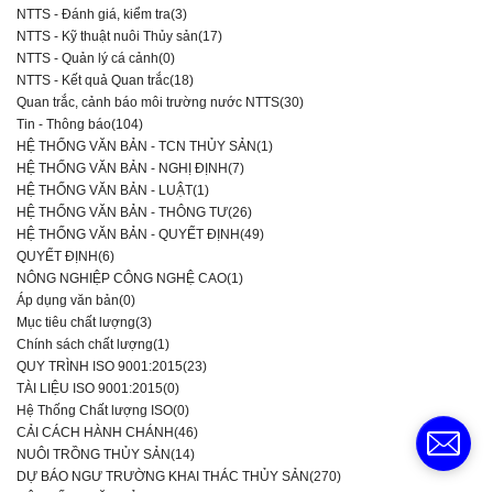
NTTS - Đánh giá, kiểm tra(3)
NTTS - Kỹ thuật nuôi Thủy sản(17)
NTTS - Quản lý cá cảnh(0)
NTTS - Kết quả Quan trắc(18)
Quan trắc, cảnh báo môi trường nước NTTS(30)
Tin - Thông báo(104)
HỆ THỐNG VĂN BẢN - TCN THỦY SẢN(1)
HỆ THỐNG VĂN BẢN - NGHỊ ĐỊNH(7)
HỆ THỐNG VĂN BẢN - LUẬT(1)
HỆ THỐNG VĂN BẢN - THÔNG TƯ(26)
HỆ THỐNG VĂN BẢN - QUYẾT ĐỊNH(49)
QUYẾT ĐỊNH(6)
NÔNG NGHIỆP CÔNG NGHỆ CAO(1)
Áp dụng văn bản(0)
Mục tiêu chất lượng(3)
Chính sách chất lượng(1)
QUY TRÌNH ISO 9001:2015(23)
TÀI LIỆU ISO 9001:2015(0)
Hệ Thống Chất lượng ISO(0)
CẢI CÁCH HÀNH CHÁNH(46)
NUÔI TRỒNG THỦY SẢN(14)
DỰ BÁO NGƯ TRƯỜNG KHAI THÁC THỦY SẢN(270)