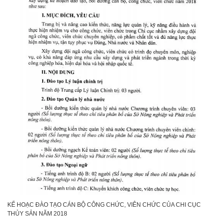
KẾ HOẠC ĐÀO TẠO CÁN BỘ CÔNG CHỨC, VIÊN CHỨC CỦA CHI CỤC
THỦY SẢN NĂM 2018