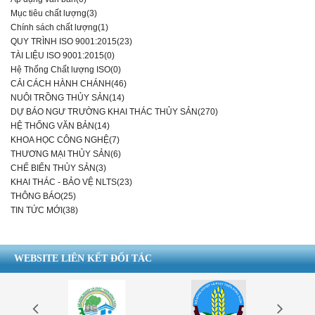
Mục tiêu chất lượng(3)
Chính sách chất lượng(1)
QUY TRÌNH ISO 9001:2015(23)
TÀI LIỆU ISO 9001:2015(0)
Hệ Thống Chất lượng ISO(0)
CẢI CÁCH HÀNH CHÁNH(46)
NUÔI TRỒNG THỦY SẢN(14)
DỰ BÁO NGƯ TRƯỜNG KHAI THÁC THỦY SẢN(270)
HỆ THỐNG VĂN BẢN(14)
KHOA HỌC CÔNG NGHỆ(7)
THƯƠNG MẠI THỦY SẢN(6)
CHẾ BIẾN THỦY SẢN(3)
KHAI THÁC - BẢO VỆ NLTS(23)
THÔNG BÁO(25)
TIN TỨC MỚI(38)
WEBSITE LIÊN KẾT ĐỐI TÁC