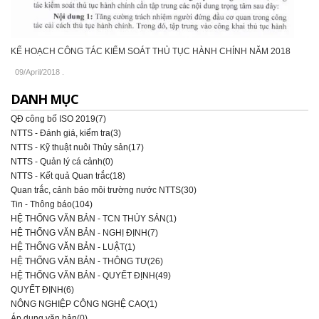
KẾ HOẠCH CÔNG TÁC KIỂM SOÁT THỦ TỤC HÀNH CHÍNH NĂM 2018
09/April/2018
.
DANH MỤC
QĐ công bố ISO 2019(7)
NTTS - Đánh giá, kiểm tra(3)
NTTS - Kỹ thuật nuôi Thủy sản(17)
NTTS - Quản lý cá cảnh(0)
NTTS - Kết quả Quan trắc(18)
Quan trắc, cảnh báo môi trường nước NTTS(30)
Tin - Thông báo(104)
HỆ THỐNG VĂN BẢN - TCN THỦY SẢN(1)
HỆ THỐNG VĂN BẢN - NGHỊ ĐỊNH(7)
HỆ THỐNG VĂN BẢN - LUẬT(1)
HỆ THỐNG VĂN BẢN - THÔNG TƯ(26)
HỆ THỐNG VĂN BẢN - QUYẾT ĐỊNH(49)
QUYẾT ĐỊNH(6)
NÔNG NGHIỆP CÔNG NGHỆ CAO(1)
Áp dụng văn bản(0)