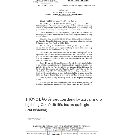
THÔNG BÁO về việc xóa đăng ký tàu cá ra khỏi
hệ thống Cơ sở dữ liệu tàu cá quốc gia
(VnFishbase)
20/May/2025
.